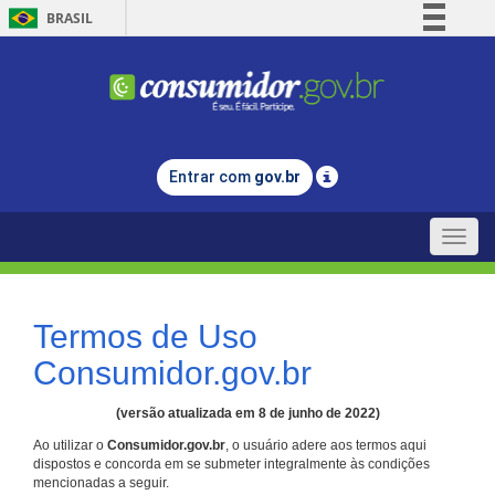
BRASIL
Simplifique!
Comunica BR
Participe
Acesso à informação
Entrar com
gov.br
Legislação
Canais
Toggle
naviga
Termos de Uso
Consumidor.gov.br
(versão atualizada em 8 de junho de 2022)
Ao utilizar o
Consumidor.gov.br
, o usuário adere aos termos aqui
dispostos e concorda em se submeter integralmente às condições
mencionadas a seguir.