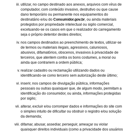
utilizar, no campo destinado aos anexos, arquivos com vírus de
computador, com conteúdo invasivo, destrutivo ou que cause
dano temporário ou permanente nos equipamentos do
destinatário e/ou do
Consumidor.gov.br
, ou ainda materiais
protegidos por propriedade intelectual ou sigilo comercial,
excetuando-se os casos em que o realizador do carregamento
seja o próprio detentor destes direitos;
nos campos destinados ao preenchimento de textos, utilizar-se
de termos ou materiais ilegais, agressivos, caluniosos,
abusivos, difamatórios, obscenos, invasivos à privacidade de
terceiros, que atentem contra os bons costumes, a moral ou
ainda que contrariem a ordem pública;
realizar cadastro ou reclamação utilizando dados ou
identificando-se como terceiro sem autorização deste último;
inserir, nos campos de divulgação pública, informações
pessoais ou outras quaisquer que, de algum modo, permitam a
identificação do consumidor, ou ainda, informações protegidas
por sigilo;
alterar, excluir e/ou corromper dados e informações do site com
o simples intuito de dificultar ou obstruir o registro e/ou solução
da demanda;
difamar, abusar, assediar, perseguir, ameaçar ou violar
quaisquer direitos individuais (como a privacidade dos usuários