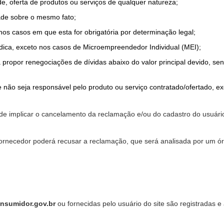
de, oferta de produtos ou serviços de qualquer natureza;
ade sobre o mesmo fato;
 nos casos em que esta for obrigatória por determinação legal;
dica, exceto nos casos de Microempreendedor Individual (MEI);
a propor renegociações de dívidas abaixo do valor principal devido, sen
 não seja responsável pelo produto ou serviço contratado/ofertado, e
pode implicar o cancelamento da reclamação e/ou do cadastro do usu
ornecedor poderá recusar a reclamação, que será analisada por um ór
nsumidor.gov.br
ou fornecidas pelo usuário do site são registradas