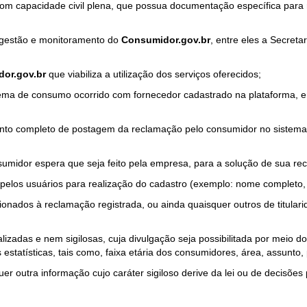
com capacidade civil plena, que possua documentação específica para 
a gestão e monitoramento do
Consumidor.gov.br
, entre eles a Secret
or.gov.br
que viabiliza a utilização dos serviços oferecidos;
ma de consumo ocorrido com fornecedor cadastrado na plataforma, em
to completo de postagem da reclamação pelo consumidor no sistema
sumidor espera que seja feito pela empresa, para a solução de sua re
pelos usuários para realização do cadastro (exemplo: nome completo, t
onados à reclamação registrada, ou ainda quaisquer outros de titularid
lizadas e nem sigilosas, cuja divulgação seja possibilitada por meio do
estatísticas, tais como, faixa etária dos consumidores, área, assunto
r outra informação cujo caráter sigiloso derive da lei ou de decisões p