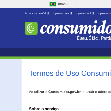
BRASIL
Ir para o conteúdo
1
Ir para o menu
2
Ir para o login
3
Ir para o r
Termos de Uso Consumid
Ao utilizar o
Consumidor.gov.br
, o usuário adere 
Sobre o serviço