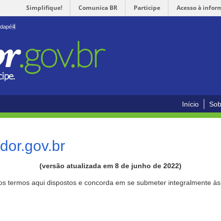
Simplifique!
Comunica BR
Participe
Acesso à infor
odapé
4
Início
Sob
or.gov.br
(versão atualizada em 8 de junho de 2022)
aos termos aqui dispostos e concorda em se submeter integralmente à