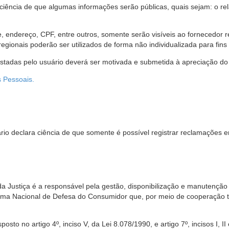
 ciência de que algumas informações serão públicas, quais sejam: o re
me, endereço, CPF, entre outros, somente serão visíveis ao fornecedor
gionais poderão ser utilizados de forma não individualizada para fins e
estadas pelo usuário deverá ser motivada e submetida à apreciação do 
s Pessoais.
io declara ciência de que somente é possível registrar reclamações e
da Justiça é a responsável pela gestão, disponibilização e manutenção
tema Nacional de Defesa do Consumidor que, por meio de cooperação 
sto no artigo 4º, inciso V, da Lei 8.078/1990, e artigo 7º, incisos I, II