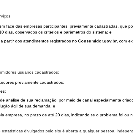
rviços:
em face das empresas participantes, previamente cadastradas, que por
0 dias, observados os critérios e parâmetros do sistema; e
a partir dos atendimentos registrados no
Consumidor.gov.br
, com ex
midores usuários cadastrados:
ecedores previamente cadastrados;
es;
o de análise de sua reclamação, por meio de canal especialmente cr
olução ágil de sua demanda; e
ela empresa, no prazo de até 20 dias, indicando se o problema foi ou n
e estatísticas divulgados pelo site é aberta a qualquer pessoa, indep