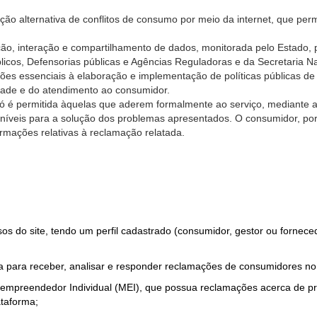
ão alternativa de conflitos de consumo por meio da internet, que perm
ção, interação e compartilhamento de dados, monitorada pelo Estado, 
úblicos, Defensorias públicas e Agências Reguladoras e da Secretaria 
ões essenciais à elaboração e implementação de políticas públicas de
dade e do atendimento ao consumidor.
só é permitida àquelas que aderem formalmente ao serviço, mediante
sponíveis para a solução dos problemas apresentados. O consumidor, po
rmações relativas à reclamação relatada.
rsos do site, tendo um perfil cadastrado (consumidor, gestor ou fornec
 para receber, analisar e responder reclamações de consumidores no
roempreendedor Individual (MEI), que possua reclamações acerca de 
taforma;