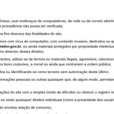
rrôneas; usar endereços de computadores, de rede ou de correio eletr
a procedência não possa ser verificada;
a fins diversos das finalidades do site;
quivos com vírus de computador, com conteúdo invasivo, destrutivo ou
idor.gov.br
, ou ainda materiais protegidos por propriedade intelectu
io detentor destes direitos;
tos, utilizar-se de termos ou materiais ilegais, agressivos, calunioso
 os bons costumes, a moral ou ainda que contrariem a ordem pública;
dos ou identificando-se como terceiro sem autorização deste último;
nformações pessoais ou outras quaisquer que, de algum modo, permitam
ações do site com o simples intuito de dificultar ou obstruir o registr
ou violar quaisquer direitos individuais (como a privacidade dos usuár
não envolva relação de consumo;