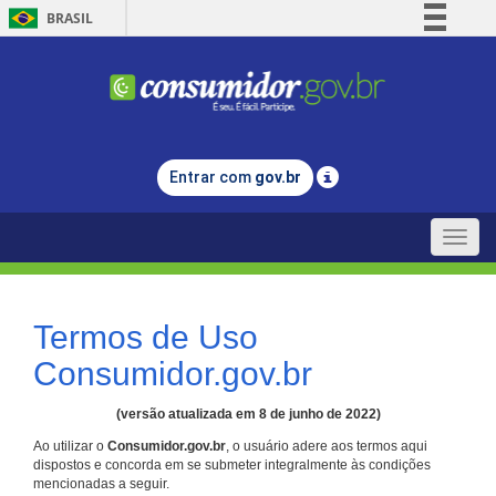
BRASIL
Simplifique!
Comunica BR
Participe
Acesso à informação
Entrar com
gov.br
Legislação
Canais
Toggle
naviga
Termos de Uso
Consumidor.gov.br
(versão atualizada em 8 de junho de 2022)
Ao utilizar o
Consumidor.gov.br
, o usuário adere aos termos aqui
dispostos e concorda em se submeter integralmente às condições
mencionadas a seguir.