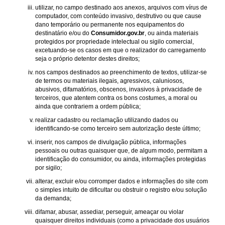
utilizar, no campo destinado aos anexos, arquivos com vírus de
computador, com conteúdo invasivo, destrutivo ou que cause
dano temporário ou permanente nos equipamentos do
destinatário e/ou do
Consumidor.gov.br
, ou ainda materiais
protegidos por propriedade intelectual ou sigilo comercial,
excetuando-se os casos em que o realizador do carregamento
seja o próprio detentor destes direitos;
nos campos destinados ao preenchimento de textos, utilizar-se
de termos ou materiais ilegais, agressivos, caluniosos,
abusivos, difamatórios, obscenos, invasivos à privacidade de
terceiros, que atentem contra os bons costumes, a moral ou
ainda que contrariem a ordem pública;
realizar cadastro ou reclamação utilizando dados ou
identificando-se como terceiro sem autorização deste último;
inserir, nos campos de divulgação pública, informações
pessoais ou outras quaisquer que, de algum modo, permitam a
identificação do consumidor, ou ainda, informações protegidas
por sigilo;
alterar, excluir e/ou corromper dados e informações do site com
o simples intuito de dificultar ou obstruir o registro e/ou solução
da demanda;
difamar, abusar, assediar, perseguir, ameaçar ou violar
quaisquer direitos individuais (como a privacidade dos usuários