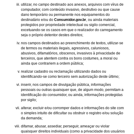
utilizar, no campo destinado aos anexos, arquivos com vírus de
computador, com conteúdo invasivo, destrutivo ou que cause
dano temporário ou permanente nos equipamentos do
destinatário e/ou do
Consumidor.gov.br
, ou ainda materiais
protegidos por propriedade intelectual ou sigilo comercial,
excetuando-se os casos em que o realizador do carregamento
seja o próprio detentor destes direitos;
nos campos destinados ao preenchimento de textos, utilizar-se
de termos ou materiais ilegais, agressivos, caluniosos,
abusivos, difamatórios, obscenos, invasivos à privacidade de
terceiros, que atentem contra os bons costumes, a moral ou
ainda que contrariem a ordem pública;
realizar cadastro ou reclamação utilizando dados ou
identificando-se como terceiro sem autorização deste último;
inserir, nos campos de divulgação pública, informações
pessoais ou outras quaisquer que, de algum modo, permitam a
identificação do consumidor, ou ainda, informações protegidas
por sigilo;
alterar, excluir e/ou corromper dados e informações do site com
o simples intuito de dificultar ou obstruir o registro e/ou solução
da demanda;
difamar, abusar, assediar, perseguir, ameaçar ou violar
quaisquer direitos individuais (como a privacidade dos usuários