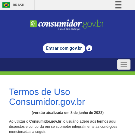
BRASIL
Simplifique!
Comunica BR
Participe
Acesso à informação
Entrar com
gov.br
Legislação
Canais
Toggle
naviga
Termos de Uso
Consumidor.gov.br
(versão atualizada em 8 de junho de 2022)
Ao utilizar o
Consumidor.gov.br
, o usuário adere aos termos aqui
dispostos e concorda em se submeter integralmente às condições
mencionadas a seguir.