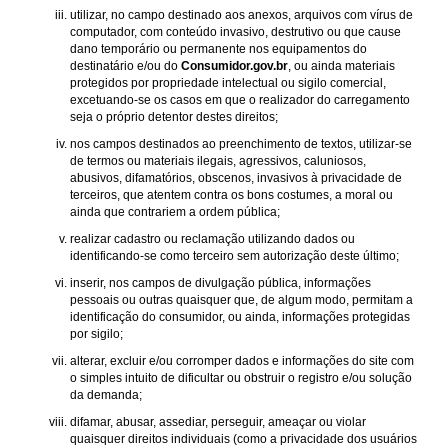
utilizar, no campo destinado aos anexos, arquivos com vírus de
computador, com conteúdo invasivo, destrutivo ou que cause
dano temporário ou permanente nos equipamentos do
destinatário e/ou do
Consumidor.gov.br
, ou ainda materiais
protegidos por propriedade intelectual ou sigilo comercial,
excetuando-se os casos em que o realizador do carregamento
seja o próprio detentor destes direitos;
nos campos destinados ao preenchimento de textos, utilizar-se
de termos ou materiais ilegais, agressivos, caluniosos,
abusivos, difamatórios, obscenos, invasivos à privacidade de
terceiros, que atentem contra os bons costumes, a moral ou
ainda que contrariem a ordem pública;
realizar cadastro ou reclamação utilizando dados ou
identificando-se como terceiro sem autorização deste último;
inserir, nos campos de divulgação pública, informações
pessoais ou outras quaisquer que, de algum modo, permitam a
identificação do consumidor, ou ainda, informações protegidas
por sigilo;
alterar, excluir e/ou corromper dados e informações do site com
o simples intuito de dificultar ou obstruir o registro e/ou solução
da demanda;
difamar, abusar, assediar, perseguir, ameaçar ou violar
quaisquer direitos individuais (como a privacidade dos usuários