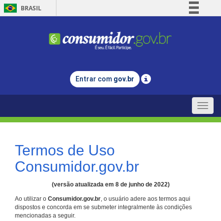
BRASIL
Simplifique!
Comunica BR
Participe
Acesso à informação
Entrar com
gov.br
Legislação
Canais
Toggle
naviga
Termos de Uso
Consumidor.gov.br
(versão atualizada em 8 de junho de 2022)
Ao utilizar o
Consumidor.gov.br
, o usuário adere aos termos aqui
dispostos e concorda em se submeter integralmente às condições
mencionadas a seguir.