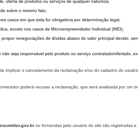
de, oferta de produtos ou serviços de qualquer natureza;
ade sobre o mesmo fato;
 nos casos em que esta for obrigatória por determinação legal;
dica, exceto nos casos de Microempreendedor Individual (MEI);
a propor renegociações de dívidas abaixo do valor principal devido, sen
 não seja responsável pelo produto ou serviço contratado/ofertado, e
pode implicar o cancelamento da reclamação e/ou do cadastro do usu
ornecedor poderá recusar a reclamação, que será analisada por um ór
nsumidor.gov.br
ou fornecidas pelo usuário do site são registradas