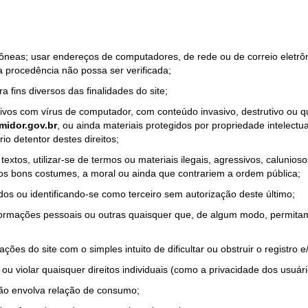
rrôneas; usar endereços de computadores, de rede ou de correio eletr
a procedência não possa ser verificada;
a fins diversos das finalidades do site;
quivos com vírus de computador, com conteúdo invasivo, destrutivo ou
idor.gov.br
, ou ainda materiais protegidos por propriedade intelectu
io detentor destes direitos;
tos, utilizar-se de termos ou materiais ilegais, agressivos, calunioso
 os bons costumes, a moral ou ainda que contrariem a ordem pública;
dos ou identificando-se como terceiro sem autorização deste último;
nformações pessoais ou outras quaisquer que, de algum modo, permitam
ações do site com o simples intuito de dificultar ou obstruir o registr
ou violar quaisquer direitos individuais (como a privacidade dos usuár
não envolva relação de consumo;