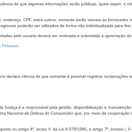
 ciência de que algumas informações serão públicas, quais sejam: o re
me, endereço, CPF, entre outros, somente serão visíveis ao fornecedor
gionais poderão ser utilizados de forma não individualizada para fins e
estadas pelo usuário deverá ser motivada e submetida à apreciação do 
s Pessoais.
io declara ciência de que somente é possível registrar reclamações e
da Justiça é a responsável pela gestão, disponibilização e manutenção
tema Nacional de Defesa do Consumidor que, por meio de cooperação 
sto no artigo 4º, inciso V, da Lei 8.078/1990, e artigo 7º, incisos I, II