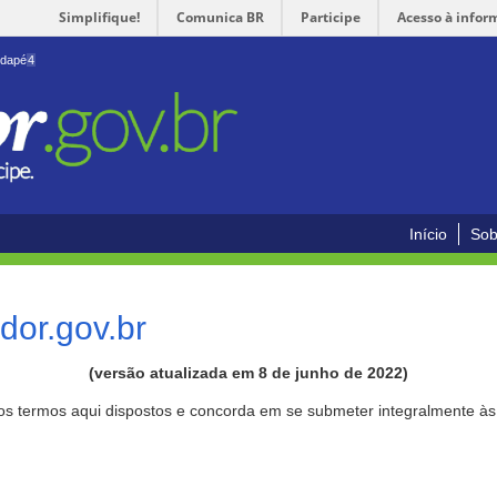
Simplifique!
Comunica BR
Participe
Acesso à infor
odapé
4
Início
Sob
or.gov.br
(versão atualizada em 8 de junho de 2022)
aos termos aqui dispostos e concorda em se submeter integralmente à