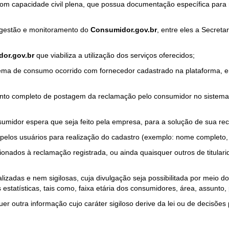
com capacidade civil plena, que possua documentação específica para 
a gestão e monitoramento do
Consumidor.gov.br
, entre eles a Secret
or.gov.br
que viabiliza a utilização dos serviços oferecidos;
ma de consumo ocorrido com fornecedor cadastrado na plataforma, em
to completo de postagem da reclamação pelo consumidor no sistema
sumidor espera que seja feito pela empresa, para a solução de sua re
pelos usuários para realização do cadastro (exemplo: nome completo, t
onados à reclamação registrada, ou ainda quaisquer outros de titularid
lizadas e nem sigilosas, cuja divulgação seja possibilitada por meio do
estatísticas, tais como, faixa etária dos consumidores, área, assunto
r outra informação cujo caráter sigiloso derive da lei ou de decisões p