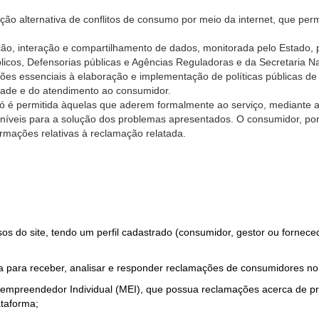
ão alternativa de conflitos de consumo por meio da internet, que perm
ção, interação e compartilhamento de dados, monitorada pelo Estado, 
úblicos, Defensorias públicas e Agências Reguladoras e da Secretaria 
ões essenciais à elaboração e implementação de políticas públicas de
dade e do atendimento ao consumidor.
só é permitida àquelas que aderem formalmente ao serviço, mediante
sponíveis para a solução dos problemas apresentados. O consumidor, po
rmações relativas à reclamação relatada.
rsos do site, tendo um perfil cadastrado (consumidor, gestor ou fornec
 para receber, analisar e responder reclamações de consumidores no
roempreendedor Individual (MEI), que possua reclamações acerca de 
taforma;