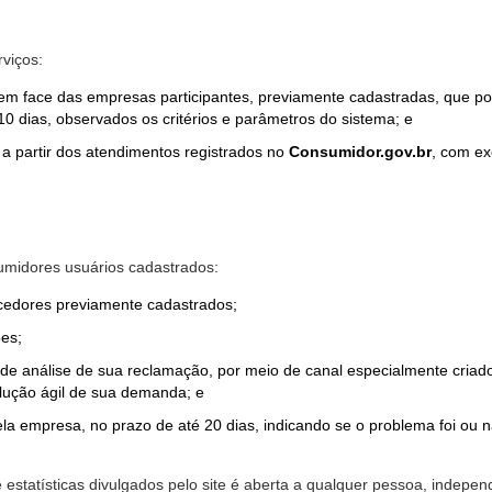
rviços:
em face das empresas participantes, previamente cadastradas, que por
0 dias, observados os critérios e parâmetros do sistema; e
a partir dos atendimentos registrados no
Consumidor.gov.br
, com ex
midores usuários cadastrados:
ecedores previamente cadastrados;
es;
o de análise de sua reclamação, por meio de canal especialmente cr
olução ágil de sua demanda; e
ela empresa, no prazo de até 20 dias, indicando se o problema foi ou n
e estatísticas divulgados pelo site é aberta a qualquer pessoa, indep