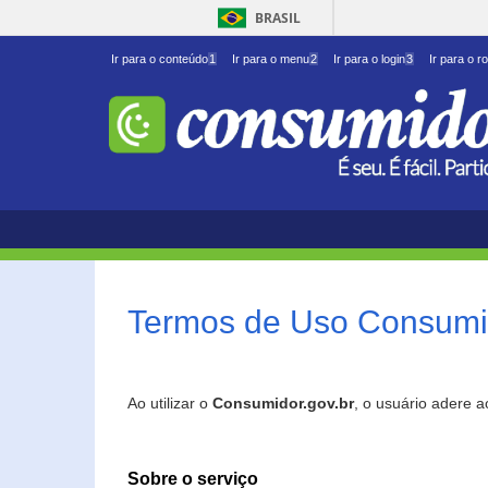
BRASIL
Ir para o conteúdo
1
Ir para o menu
2
Ir para o login
3
Ir para o r
Termos de Uso Consumid
Ao utilizar o
Consumidor.gov.br
, o usuário adere 
Sobre o serviço