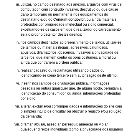
utilizar, no campo destinado aos anexos, arquivos com vírus de
computador, com conteúdo invasivo, destrutivo ou que cause
dano temporário ou permanente nos equipamentos do
destinatário e/ou do
Consumidor.gov.br
, ou ainda materiais
protegidos por propriedade intelectual ou sigilo comercial,
excetuando-se os casos em que o realizador do carregamento
seja o próprio detentor destes direitos;
nos campos destinados ao preenchimento de textos, utilizar-se
de termos ou materiais ilegais, agressivos, caluniosos,
abusivos, difamatórios, obscenos, invasivos à privacidade de
terceiros, que atentem contra os bons costumes, a moral ou
ainda que contrariem a ordem pública;
realizar cadastro ou reclamação utilizando dados ou
identificando-se como terceiro sem autorização deste último;
inserir, nos campos de divulgação pública, informações
pessoais ou outras quaisquer que, de algum modo, permitam a
identificação do consumidor, ou ainda, informações protegidas
por sigilo;
alterar, excluir e/ou corromper dados e informações do site com
o simples intuito de dificultar ou obstruir o registro e/ou solução
da demanda;
difamar, abusar, assediar, perseguir, ameaçar ou violar
quaisquer direitos individuais (como a privacidade dos usuários