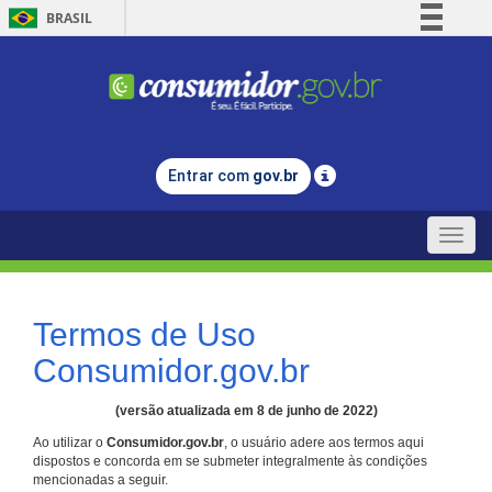
BRASIL
Simplifique!
Comunica BR
Participe
Acesso à informação
Entrar com
gov.br
Legislação
Canais
Toggle
naviga
Termos de Uso
Consumidor.gov.br
(versão atualizada em 8 de junho de 2022)
Ao utilizar o
Consumidor.gov.br
, o usuário adere aos termos aqui
dispostos e concorda em se submeter integralmente às condições
mencionadas a seguir.