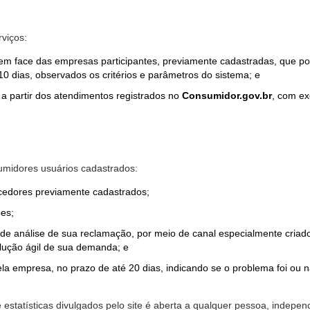
rviços:
em face das empresas participantes, previamente cadastradas, que por
0 dias, observados os critérios e parâmetros do sistema; e
a partir dos atendimentos registrados no
Consumidor.gov.br
, com ex
midores usuários cadastrados:
ecedores previamente cadastrados;
es;
o de análise de sua reclamação, por meio de canal especialmente cr
olução ágil de sua demanda; e
ela empresa, no prazo de até 20 dias, indicando se o problema foi ou n
e estatísticas divulgados pelo site é aberta a qualquer pessoa, indep