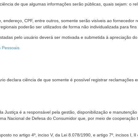
 ciência de que algumas informações serão públicas, quais sejam: o re
me, endereço, CPF, entre outros, somente serão visíveis ao fornecedor
gionais poderão ser utilizados de forma não individualizada para fins e
estadas pelo usuário deverá ser motivada e submetida à apreciação do 
s Pessoais.
io declara ciência de que somente é possível registrar reclamações e
da Justiça é a responsável pela gestão, disponibilização e manutenção
tema Nacional de Defesa do Consumidor que, por meio de cooperação 
sto no artigo 4º, inciso V, da Lei 8.078/1990, e artigo 7º, incisos I, II