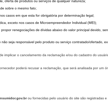
de, oferta de produtos ou serviços de qualquer natureza;
ade sobre o mesmo fato;
 nos casos em que esta for obrigatória por determinação legal;
dica, exceto nos casos de Microempreendedor Individual (MEI);
a propor renegociações de dívidas abaixo do valor principal devido, sen
 não seja responsável pelo produto ou serviço contratado/ofertado, e
pode implicar o cancelamento da reclamação e/ou do cadastro do usu
ornecedor poderá recusar a reclamação, que será analisada por um ór
nsumidor.gov.br
ou fornecidas pelo usuário do site são registradas