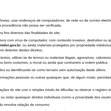
rrôneas; usar endereços de computadores, de rede ou de correio eletr
a procedência não possa ser verificada;
a fins diversos das finalidades do site;
quivos com vírus de computador, com conteúdo invasivo, destrutivo ou
idor.gov.br
, ou ainda materiais protegidos por propriedade intelectu
io detentor destes direitos;
tos, utilizar-se de termos ou materiais ilegais, agressivos, calunioso
 os bons costumes, a moral ou ainda que contrariem a ordem pública;
dos ou identificando-se como terceiro sem autorização deste último;
nformações pessoais ou outras quaisquer que, de algum modo, permitam
ações do site com o simples intuito de dificultar ou obstruir o registr
ou violar quaisquer direitos individuais (como a privacidade dos usuár
não envolva relação de consumo;