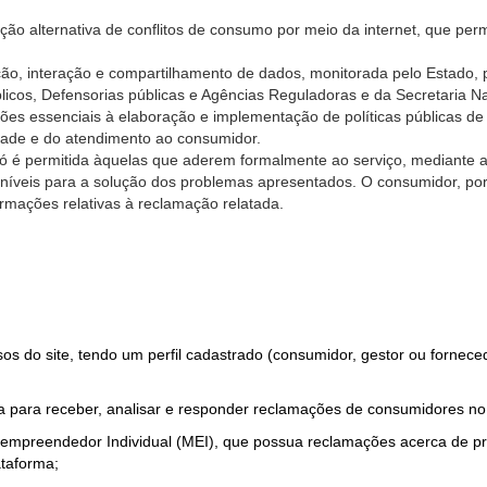
ão alternativa de conflitos de consumo por meio da internet, que perm
ção, interação e compartilhamento de dados, monitorada pelo Estado, 
úblicos, Defensorias públicas e Agências Reguladoras e da Secretaria 
ões essenciais à elaboração e implementação de políticas públicas de
dade e do atendimento ao consumidor.
só é permitida àquelas que aderem formalmente ao serviço, mediante
sponíveis para a solução dos problemas apresentados. O consumidor, po
rmações relativas à reclamação relatada.
rsos do site, tendo um perfil cadastrado (consumidor, gestor ou fornec
 para receber, analisar e responder reclamações de consumidores no
roempreendedor Individual (MEI), que possua reclamações acerca de 
taforma;