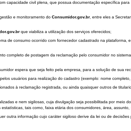
com capacidade civil plena, que possua documentação específica para 
a gestão e monitoramento do
Consumidor.gov.br
, entre eles a Secret
or.gov.br
que viabiliza a utilização dos serviços oferecidos;
ma de consumo ocorrido com fornecedor cadastrado na plataforma, em
to completo de postagem da reclamação pelo consumidor no sistema
sumidor espera que seja feito pela empresa, para a solução de sua re
pelos usuários para realização do cadastro (exemplo: nome completo, t
onados à reclamação registrada, ou ainda quaisquer outros de titularid
lizadas e nem sigilosas, cuja divulgação seja possibilitada por meio do
estatísticas, tais como, faixa etária dos consumidores, área, assunto
r outra informação cujo caráter sigiloso derive da lei ou de decisões p