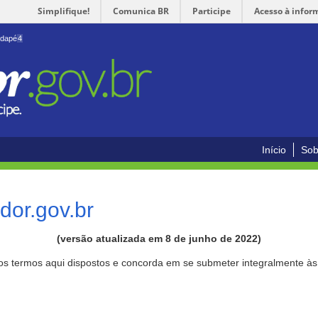
Simplifique!
Comunica BR
Participe
Acesso à infor
odapé
4
Início
Sob
or.gov.br
(versão atualizada em 8 de junho de 2022)
aos termos aqui dispostos e concorda em se submeter integralmente à