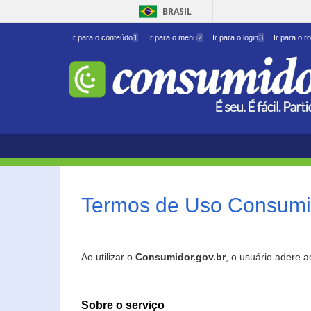
BRASIL
Ir para o conteúdo
1
Ir para o menu
2
Ir para o login
3
Ir para o r
Termos de Uso Consumid
Ao utilizar o
Consumidor.gov.br
, o usuário adere 
Sobre o serviço