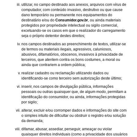
utilizar, no campo destinado aos anexos, arquivos com vírus de
computador, com conteúdo invasivo, destrutivo ou que cause
dano temporário ou permanente nos equipamentos do
destinatário e/ou do
Consumidor.gov.br
, ou ainda materiais
protegidos por propriedade intelectual ou sigilo comercial,
excetuando-se os casos em que o realizador do carregamento
seja o próprio detentor destes direitos;
nos campos destinados ao preenchimento de textos, utilizar-se
de termos ou materiais ilegais, agressivos, caluniosos,
abusivos, difamatórios, obscenos, invasivos à privacidade de
terceiros, que atentem contra os bons costumes, a moral ou
ainda que contrariem a ordem pública;
realizar cadastro ou reclamação utilizando dados ou
identificando-se como terceiro sem autorização deste último;
inserir, nos campos de divulgação pública, informações
pessoais ou outras quaisquer que, de algum modo, permitam a
identificação do consumidor, ou ainda, informações protegidas
por sigilo;
alterar, excluir e/ou corromper dados e informações do site com
o simples intuito de dificultar ou obstruir o registro e/ou solução
da demanda;
difamar, abusar, assediar, perseguir, ameaçar ou violar
quaisquer direitos individuais (como a privacidade dos usuários