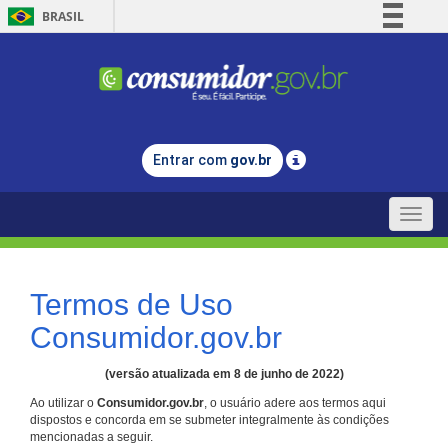
BRASIL
Simplifique!
Comunica BR
Participe
Acesso à informação
Entrar com
gov.br
Legislação
Canais
Toggle
naviga
Termos de Uso
Consumidor.gov.br
(versão atualizada em 8 de junho de 2022)
Ao utilizar o
Consumidor.gov.br
, o usuário adere aos termos aqui
dispostos e concorda em se submeter integralmente às condições
mencionadas a seguir.