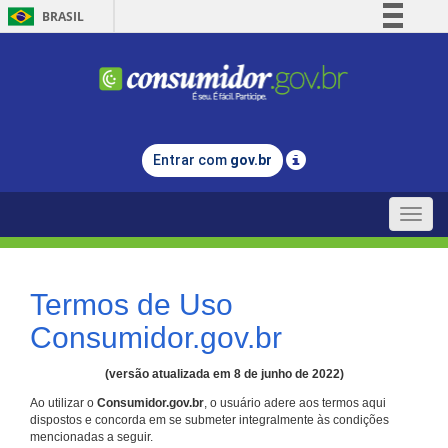
BRASIL
Simplifique!
Comunica BR
Participe
Acesso à informação
Entrar com
gov.br
Legislação
Canais
Toggle
naviga
Termos de Uso
Consumidor.gov.br
(versão atualizada em 8 de junho de 2022)
Ao utilizar o
Consumidor.gov.br
, o usuário adere aos termos aqui
dispostos e concorda em se submeter integralmente às condições
mencionadas a seguir.