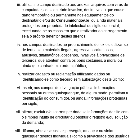
utilizar, no campo destinado aos anexos, arquivos com vírus de
computador, com conteúdo invasivo, destrutivo ou que cause
dano temporário ou permanente nos equipamentos do
destinatário e/ou do
Consumidor.gov.br
, ou ainda materiais
protegidos por propriedade intelectual ou sigilo comercial,
excetuando-se os casos em que o realizador do carregamento
seja o próprio detentor destes direitos;
nos campos destinados ao preenchimento de textos, utilizar-se
de termos ou materiais ilegais, agressivos, caluniosos,
abusivos, difamatórios, obscenos, invasivos à privacidade de
terceiros, que atentem contra os bons costumes, a moral ou
ainda que contrariem a ordem pública;
realizar cadastro ou reclamação utilizando dados ou
identificando-se como terceiro sem autorização deste último;
inserir, nos campos de divulgação pública, informações
pessoais ou outras quaisquer que, de algum modo, permitam a
identificação do consumidor, ou ainda, informações protegidas
por sigilo;
alterar, excluir e/ou corromper dados e informações do site com
o simples intuito de dificultar ou obstruir o registro e/ou solução
da demanda;
difamar, abusar, assediar, perseguir, ameaçar ou violar
quaisquer direitos individuais (como a privacidade dos usuários