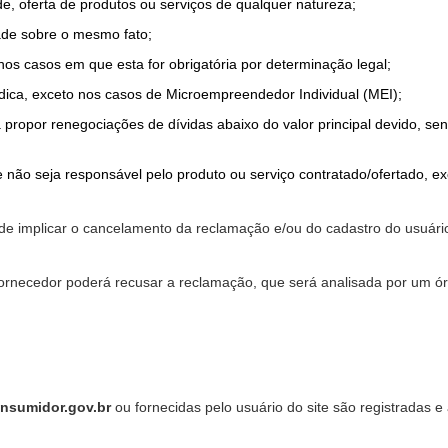
de, oferta de produtos ou serviços de qualquer natureza;
ade sobre o mesmo fato;
 nos casos em que esta for obrigatória por determinação legal;
dica, exceto nos casos de Microempreendedor Individual (MEI);
a propor renegociações de dívidas abaixo do valor principal devido, sen
 não seja responsável pelo produto ou serviço contratado/ofertado, e
pode implicar o cancelamento da reclamação e/ou do cadastro do usu
ornecedor poderá recusar a reclamação, que será analisada por um ór
nsumidor.gov.br
ou fornecidas pelo usuário do site são registradas