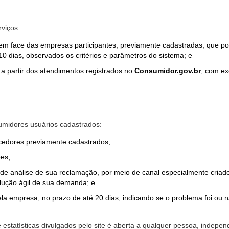
rviços:
em face das empresas participantes, previamente cadastradas, que por
0 dias, observados os critérios e parâmetros do sistema; e
a partir dos atendimentos registrados no
Consumidor.gov.br
, com ex
midores usuários cadastrados:
ecedores previamente cadastrados;
es;
o de análise de sua reclamação, por meio de canal especialmente cr
olução ágil de sua demanda; e
ela empresa, no prazo de até 20 dias, indicando se o problema foi ou n
e estatísticas divulgados pelo site é aberta a qualquer pessoa, indep