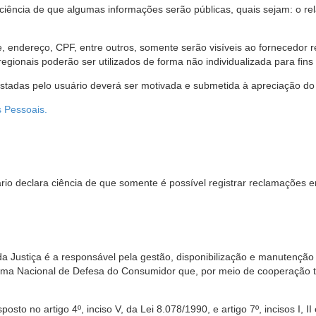
 ciência de que algumas informações serão públicas, quais sejam: o re
me, endereço, CPF, entre outros, somente serão visíveis ao fornecedor
gionais poderão ser utilizados de forma não individualizada para fins e
estadas pelo usuário deverá ser motivada e submetida à apreciação do 
s Pessoais.
io declara ciência de que somente é possível registrar reclamações e
da Justiça é a responsável pela gestão, disponibilização e manutenção
tema Nacional de Defesa do Consumidor que, por meio de cooperação 
sto no artigo 4º, inciso V, da Lei 8.078/1990, e artigo 7º, incisos I, II