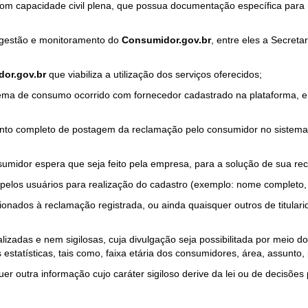
com capacidade civil plena, que possua documentação específica para 
a gestão e monitoramento do
Consumidor.gov.br
, entre eles a Secret
or.gov.br
que viabiliza a utilização dos serviços oferecidos;
ma de consumo ocorrido com fornecedor cadastrado na plataforma, em
to completo de postagem da reclamação pelo consumidor no sistema
sumidor espera que seja feito pela empresa, para a solução de sua re
pelos usuários para realização do cadastro (exemplo: nome completo, t
onados à reclamação registrada, ou ainda quaisquer outros de titularid
lizadas e nem sigilosas, cuja divulgação seja possibilitada por meio do
estatísticas, tais como, faixa etária dos consumidores, área, assunto
r outra informação cujo caráter sigiloso derive da lei ou de decisões p