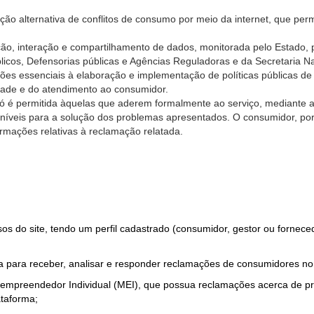
ão alternativa de conflitos de consumo por meio da internet, que perm
ção, interação e compartilhamento de dados, monitorada pelo Estado, 
úblicos, Defensorias públicas e Agências Reguladoras e da Secretaria 
ões essenciais à elaboração e implementação de políticas públicas de
dade e do atendimento ao consumidor.
só é permitida àquelas que aderem formalmente ao serviço, mediante
sponíveis para a solução dos problemas apresentados. O consumidor, po
rmações relativas à reclamação relatada.
rsos do site, tendo um perfil cadastrado (consumidor, gestor ou fornec
 para receber, analisar e responder reclamações de consumidores no
roempreendedor Individual (MEI), que possua reclamações acerca de 
taforma;