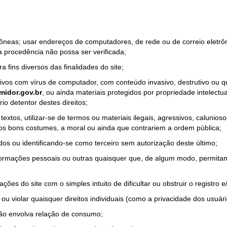
rrôneas; usar endereços de computadores, de rede ou de correio eletr
a procedência não possa ser verificada;
a fins diversos das finalidades do site;
quivos com vírus de computador, com conteúdo invasivo, destrutivo ou
idor.gov.br
, ou ainda materiais protegidos por propriedade intelectu
io detentor destes direitos;
tos, utilizar-se de termos ou materiais ilegais, agressivos, calunioso
 os bons costumes, a moral ou ainda que contrariem a ordem pública;
dos ou identificando-se como terceiro sem autorização deste último;
nformações pessoais ou outras quaisquer que, de algum modo, permitam
ações do site com o simples intuito de dificultar ou obstruir o registr
ou violar quaisquer direitos individuais (como a privacidade dos usuár
não envolva relação de consumo;