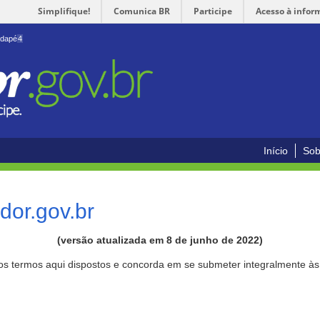
Simplifique!
Comunica BR
Participe
Acesso à infor
odapé
4
Início
Sob
or.gov.br
(versão atualizada em 8 de junho de 2022)
aos termos aqui dispostos e concorda em se submeter integralmente à