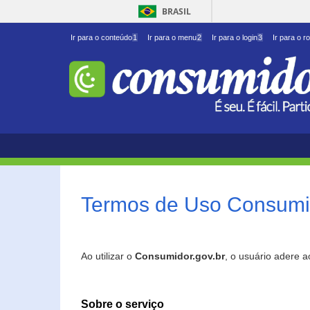
BRASIL
Ir para o conteúdo
1
Ir para o menu
2
Ir para o login
3
Ir para o r
Termos de Uso Consumid
Ao utilizar o
Consumidor.gov.br
, o usuário adere 
Sobre o serviço