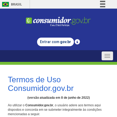
BRASIL
Simplifique!
Comunica BR
Participe
Acesso à informação
Entrar com
gov.br
Legislação
Canais
Toggle
naviga
Termos de Uso
Consumidor.gov.br
(versão atualizada em 8 de junho de 2022)
Ao utilizar o
Consumidor.gov.br
, o usuário adere aos termos aqui
dispostos e concorda em se submeter integralmente às condições
mencionadas a seguir.