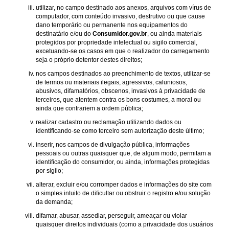
utilizar, no campo destinado aos anexos, arquivos com vírus de
computador, com conteúdo invasivo, destrutivo ou que cause
dano temporário ou permanente nos equipamentos do
destinatário e/ou do
Consumidor.gov.br
, ou ainda materiais
protegidos por propriedade intelectual ou sigilo comercial,
excetuando-se os casos em que o realizador do carregamento
seja o próprio detentor destes direitos;
nos campos destinados ao preenchimento de textos, utilizar-se
de termos ou materiais ilegais, agressivos, caluniosos,
abusivos, difamatórios, obscenos, invasivos à privacidade de
terceiros, que atentem contra os bons costumes, a moral ou
ainda que contrariem a ordem pública;
realizar cadastro ou reclamação utilizando dados ou
identificando-se como terceiro sem autorização deste último;
inserir, nos campos de divulgação pública, informações
pessoais ou outras quaisquer que, de algum modo, permitam a
identificação do consumidor, ou ainda, informações protegidas
por sigilo;
alterar, excluir e/ou corromper dados e informações do site com
o simples intuito de dificultar ou obstruir o registro e/ou solução
da demanda;
difamar, abusar, assediar, perseguir, ameaçar ou violar
quaisquer direitos individuais (como a privacidade dos usuários