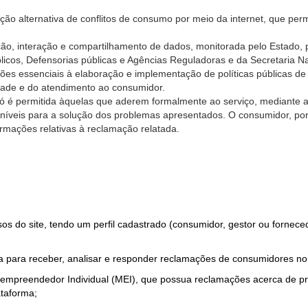
ão alternativa de conflitos de consumo por meio da internet, que perm
ção, interação e compartilhamento de dados, monitorada pelo Estado, 
úblicos, Defensorias públicas e Agências Reguladoras e da Secretaria 
ões essenciais à elaboração e implementação de políticas públicas de
dade e do atendimento ao consumidor.
só é permitida àquelas que aderem formalmente ao serviço, mediante
sponíveis para a solução dos problemas apresentados. O consumidor, po
rmações relativas à reclamação relatada.
rsos do site, tendo um perfil cadastrado (consumidor, gestor ou fornec
 para receber, analisar e responder reclamações de consumidores no
roempreendedor Individual (MEI), que possua reclamações acerca de 
taforma;