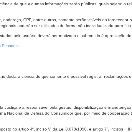
 ciência de que algumas informações serão públicas, quais sejam: o re
me, endereço, CPF, entre outros, somente serão visíveis ao fornecedor
gionais poderão ser utilizados de forma não individualizada para fins e
estadas pelo usuário deverá ser motivada e submetida à apreciação do 
s Pessoais.
io declara ciência de que somente é possível registrar reclamações e
da Justiça é a responsável pela gestão, disponibilização e manutenção
tema Nacional de Defesa do Consumidor que, por meio de cooperação 
sto no artigo 4º, inciso V, da Lei 8.078/1990, e artigo 7º, incisos I, II