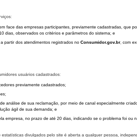
rviços:
em face das empresas participantes, previamente cadastradas, que por
0 dias, observados os critérios e parâmetros do sistema; e
a partir dos atendimentos registrados no
Consumidor.gov.br
, com ex
midores usuários cadastrados:
ecedores previamente cadastrados;
es;
o de análise de sua reclamação, por meio de canal especialmente cr
olução ágil de sua demanda; e
ela empresa, no prazo de até 20 dias, indicando se o problema foi ou n
e estatísticas divulgados pelo site é aberta a qualquer pessoa, indep