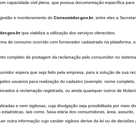
com capacidade civil plena, que possua documentação específica para 
a gestão e monitoramento do
Consumidor.gov.br
, entre eles a Secret
or.gov.br
que viabiliza a utilização dos serviços oferecidos;
ma de consumo ocorrido com fornecedor cadastrado na plataforma, em
to completo de postagem da reclamação pelo consumidor no sistema
sumidor espera que seja feito pela empresa, para a solução de sua re
pelos usuários para realização do cadastro (exemplo: nome completo, t
onados à reclamação registrada, ou ainda quaisquer outros de titularid
lizadas e nem sigilosas, cuja divulgação seja possibilitada por meio do
estatísticas, tais como, faixa etária dos consumidores, área, assunto
r outra informação cujo caráter sigiloso derive da lei ou de decisões p