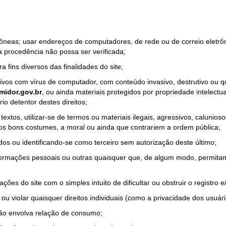
rrôneas; usar endereços de computadores, de rede ou de correio eletr
a procedência não possa ser verificada;
a fins diversos das finalidades do site;
quivos com vírus de computador, com conteúdo invasivo, destrutivo ou
idor.gov.br
, ou ainda materiais protegidos por propriedade intelectu
io detentor destes direitos;
tos, utilizar-se de termos ou materiais ilegais, agressivos, calunioso
 os bons costumes, a moral ou ainda que contrariem a ordem pública;
dos ou identificando-se como terceiro sem autorização deste último;
nformações pessoais ou outras quaisquer que, de algum modo, permitam
ações do site com o simples intuito de dificultar ou obstruir o registr
ou violar quaisquer direitos individuais (como a privacidade dos usuár
não envolva relação de consumo;