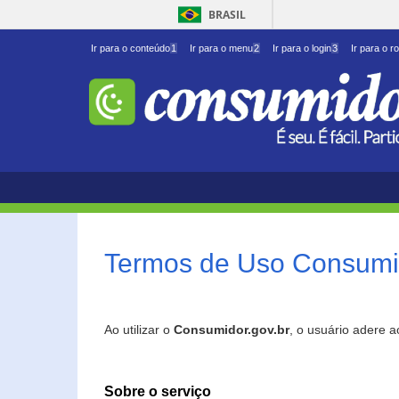
BRASIL
Ir para o conteúdo
1
Ir para o menu
2
Ir para o login
3
Ir para o r
Termos de Uso Consumid
Ao utilizar o
Consumidor.gov.br
, o usuário adere 
Sobre o serviço