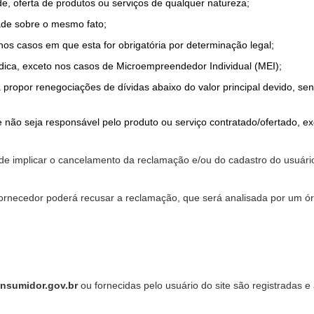
de, oferta de produtos ou serviços de qualquer natureza;
ade sobre o mesmo fato;
 nos casos em que esta for obrigatória por determinação legal;
dica, exceto nos casos de Microempreendedor Individual (MEI);
a propor renegociações de dívidas abaixo do valor principal devido, sen
 não seja responsável pelo produto ou serviço contratado/ofertado, e
pode implicar o cancelamento da reclamação e/ou do cadastro do usu
ornecedor poderá recusar a reclamação, que será analisada por um ór
nsumidor.gov.br
ou fornecidas pelo usuário do site são registradas