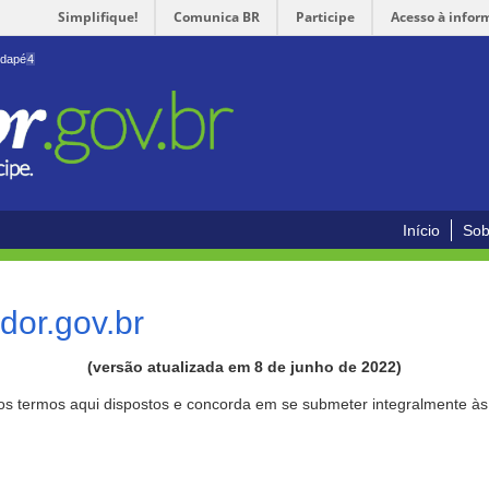
Simplifique!
Comunica BR
Participe
Acesso à infor
odapé
4
Início
Sob
or.gov.br
(versão atualizada em 8 de junho de 2022)
aos termos aqui dispostos e concorda em se submeter integralmente à