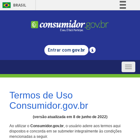
BRASIL
Simplifique!
Comunica BR
Participe
Acesso à informação
Entrar com
gov.br
Legislação
Canais
Toggle
naviga
Termos de Uso
Consumidor.gov.br
(versão atualizada em 8 de junho de 2022)
Ao utilizar o
Consumidor.gov.br
, o usuário adere aos termos aqui
dispostos e concorda em se submeter integralmente às condições
mencionadas a seguir.