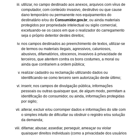
utilizar, no campo destinado aos anexos, arquivos com vírus de
computador, com conteúdo invasivo, destrutivo ou que cause
dano temporário ou permanente nos equipamentos do
destinatário e/ou do
Consumidor.gov.br
, ou ainda materiais
protegidos por propriedade intelectual ou sigilo comercial,
excetuando-se os casos em que o realizador do carregamento
seja o próprio detentor destes direitos;
nos campos destinados ao preenchimento de textos, utilizar-se
de termos ou materiais ilegais, agressivos, caluniosos,
abusivos, difamatórios, obscenos, invasivos à privacidade de
terceiros, que atentem contra os bons costumes, a moral ou
ainda que contrariem a ordem pública;
realizar cadastro ou reclamação utilizando dados ou
identificando-se como terceiro sem autorização deste último;
inserir, nos campos de divulgação pública, informações
pessoais ou outras quaisquer que, de algum modo, permitam a
identificação do consumidor, ou ainda, informações protegidas
por sigilo;
alterar, excluir e/ou corromper dados e informações do site com
o simples intuito de dificultar ou obstruir o registro e/ou solução
da demanda;
difamar, abusar, assediar, perseguir, ameaçar ou violar
quaisquer direitos individuais (como a privacidade dos usuários