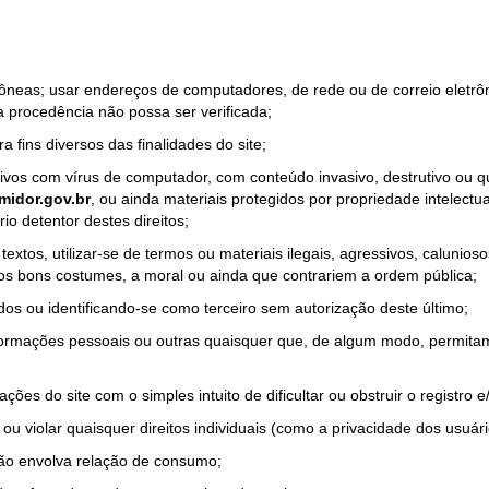
rrôneas; usar endereços de computadores, de rede ou de correio eletr
a procedência não possa ser verificada;
a fins diversos das finalidades do site;
quivos com vírus de computador, com conteúdo invasivo, destrutivo ou
idor.gov.br
, ou ainda materiais protegidos por propriedade intelectu
io detentor destes direitos;
tos, utilizar-se de termos ou materiais ilegais, agressivos, calunioso
 os bons costumes, a moral ou ainda que contrariem a ordem pública;
dos ou identificando-se como terceiro sem autorização deste último;
nformações pessoais ou outras quaisquer que, de algum modo, permitam
ações do site com o simples intuito de dificultar ou obstruir o registr
ou violar quaisquer direitos individuais (como a privacidade dos usuár
não envolva relação de consumo;