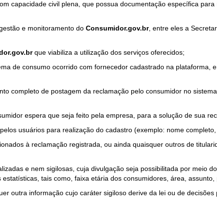
com capacidade civil plena, que possua documentação específica para 
a gestão e monitoramento do
Consumidor.gov.br
, entre eles a Secret
or.gov.br
que viabiliza a utilização dos serviços oferecidos;
ma de consumo ocorrido com fornecedor cadastrado na plataforma, em
to completo de postagem da reclamação pelo consumidor no sistema
sumidor espera que seja feito pela empresa, para a solução de sua re
pelos usuários para realização do cadastro (exemplo: nome completo, t
onados à reclamação registrada, ou ainda quaisquer outros de titularid
lizadas e nem sigilosas, cuja divulgação seja possibilitada por meio do
estatísticas, tais como, faixa etária dos consumidores, área, assunto
r outra informação cujo caráter sigiloso derive da lei ou de decisões p