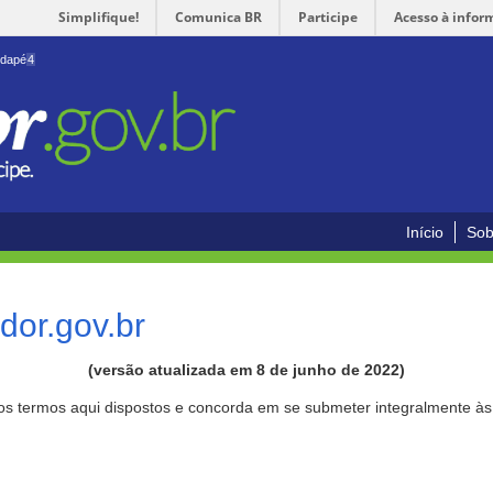
Simplifique!
Comunica BR
Participe
Acesso à infor
odapé
4
Início
Sob
or.gov.br
(versão atualizada em 8 de junho de 2022)
aos termos aqui dispostos e concorda em se submeter integralmente à