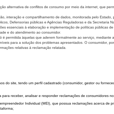
ão alternativa de conflitos de consumo por meio da internet, que perm
ção, interação e compartilhamento de dados, monitorada pelo Estado, 
úblicos, Defensorias públicas e Agências Reguladoras e da Secretaria 
ões essenciais à elaboração e implementação de políticas públicas de
dade e do atendimento ao consumidor.
só é permitida àquelas que aderem formalmente ao serviço, mediante
sponíveis para a solução dos problemas apresentados. O consumidor, po
rmações relativas à reclamação relatada.
rsos do site, tendo um perfil cadastrado (consumidor, gestor ou fornec
 para receber, analisar e responder reclamações de consumidores no
roempreendedor Individual (MEI), que possua reclamações acerca de 
taforma;