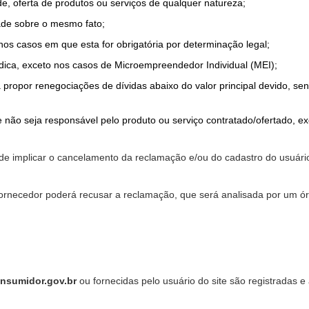
de, oferta de produtos ou serviços de qualquer natureza;
ade sobre o mesmo fato;
 nos casos em que esta for obrigatória por determinação legal;
dica, exceto nos casos de Microempreendedor Individual (MEI);
a propor renegociações de dívidas abaixo do valor principal devido, sen
 não seja responsável pelo produto ou serviço contratado/ofertado, e
pode implicar o cancelamento da reclamação e/ou do cadastro do usu
ornecedor poderá recusar a reclamação, que será analisada por um ór
nsumidor.gov.br
ou fornecidas pelo usuário do site são registradas