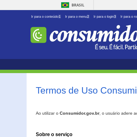
BRASIL
Ir para o conteúdo
1
Ir para o menu
2
Ir para o login
3
Ir para o r
Termos de Uso Consumid
Ao utilizar o
Consumidor.gov.br
, o usuário adere 
Sobre o serviço