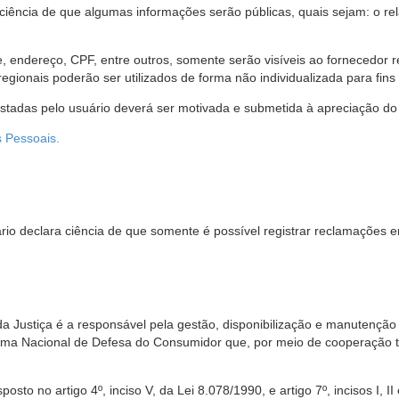
 ciência de que algumas informações serão públicas, quais sejam: o re
me, endereço, CPF, entre outros, somente serão visíveis ao fornecedor
gionais poderão ser utilizados de forma não individualizada para fins e
estadas pelo usuário deverá ser motivada e submetida à apreciação do 
s Pessoais.
io declara ciência de que somente é possível registrar reclamações e
da Justiça é a responsável pela gestão, disponibilização e manutenção
tema Nacional de Defesa do Consumidor que, por meio de cooperação 
sto no artigo 4º, inciso V, da Lei 8.078/1990, e artigo 7º, incisos I, II