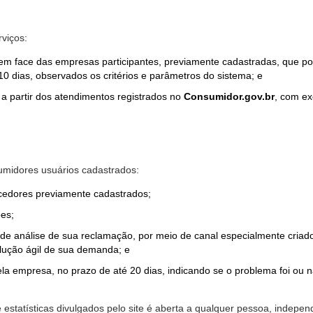
rviços:
em face das empresas participantes, previamente cadastradas, que por
0 dias, observados os critérios e parâmetros do sistema; e
a partir dos atendimentos registrados no
Consumidor.gov.br
, com ex
midores usuários cadastrados:
ecedores previamente cadastrados;
es;
o de análise de sua reclamação, por meio de canal especialmente cr
olução ágil de sua demanda; e
ela empresa, no prazo de até 20 dias, indicando se o problema foi ou n
e estatísticas divulgados pelo site é aberta a qualquer pessoa, indep