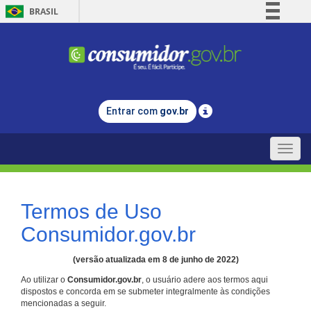
BRASIL
Simplifique!
Comunica BR
Participe
Acesso à informação
Entrar com
gov.br
Legislação
Canais
Toggle
naviga
Termos de Uso
Consumidor.gov.br
(versão atualizada em 8 de junho de 2022)
Ao utilizar o
Consumidor.gov.br
, o usuário adere aos termos aqui
dispostos e concorda em se submeter integralmente às condições
mencionadas a seguir.