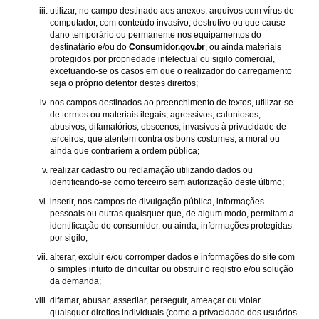
utilizar, no campo destinado aos anexos, arquivos com vírus de
computador, com conteúdo invasivo, destrutivo ou que cause
dano temporário ou permanente nos equipamentos do
destinatário e/ou do
Consumidor.gov.br
, ou ainda materiais
protegidos por propriedade intelectual ou sigilo comercial,
excetuando-se os casos em que o realizador do carregamento
seja o próprio detentor destes direitos;
nos campos destinados ao preenchimento de textos, utilizar-se
de termos ou materiais ilegais, agressivos, caluniosos,
abusivos, difamatórios, obscenos, invasivos à privacidade de
terceiros, que atentem contra os bons costumes, a moral ou
ainda que contrariem a ordem pública;
realizar cadastro ou reclamação utilizando dados ou
identificando-se como terceiro sem autorização deste último;
inserir, nos campos de divulgação pública, informações
pessoais ou outras quaisquer que, de algum modo, permitam a
identificação do consumidor, ou ainda, informações protegidas
por sigilo;
alterar, excluir e/ou corromper dados e informações do site com
o simples intuito de dificultar ou obstruir o registro e/ou solução
da demanda;
difamar, abusar, assediar, perseguir, ameaçar ou violar
quaisquer direitos individuais (como a privacidade dos usuários