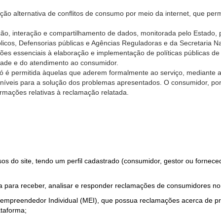
ão alternativa de conflitos de consumo por meio da internet, que perm
ção, interação e compartilhamento de dados, monitorada pelo Estado, 
úblicos, Defensorias públicas e Agências Reguladoras e da Secretaria 
ões essenciais à elaboração e implementação de políticas públicas de
dade e do atendimento ao consumidor.
só é permitida àquelas que aderem formalmente ao serviço, mediante
sponíveis para a solução dos problemas apresentados. O consumidor, po
rmações relativas à reclamação relatada.
rsos do site, tendo um perfil cadastrado (consumidor, gestor ou fornec
 para receber, analisar e responder reclamações de consumidores no
roempreendedor Individual (MEI), que possua reclamações acerca de 
taforma;