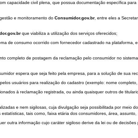
com capacidade civil plena, que possua documentação específica para 
a gestão e monitoramento do
Consumidor.gov.br
, entre eles a Secret
or.gov.br
que viabiliza a utilização dos serviços oferecidos;
ma de consumo ocorrido com fornecedor cadastrado na plataforma, em
to completo de postagem da reclamação pelo consumidor no sistema
sumidor espera que seja feito pela empresa, para a solução de sua re
pelos usuários para realização do cadastro (exemplo: nome completo, t
onados à reclamação registrada, ou ainda quaisquer outros de titularid
lizadas e nem sigilosas, cuja divulgação seja possibilitada por meio do
estatísticas, tais como, faixa etária dos consumidores, área, assunto
r outra informação cujo caráter sigiloso derive da lei ou de decisões p