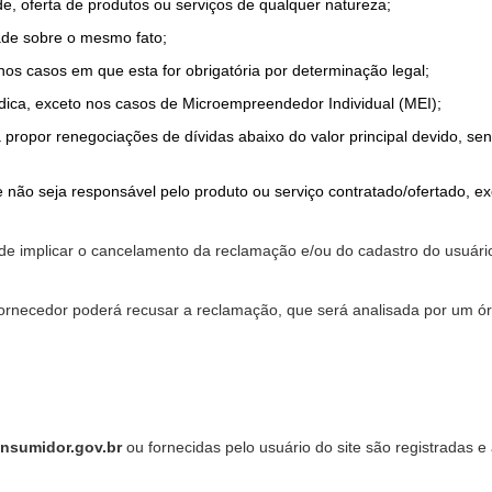
de, oferta de produtos ou serviços de qualquer natureza;
ade sobre o mesmo fato;
 nos casos em que esta for obrigatória por determinação legal;
dica, exceto nos casos de Microempreendedor Individual (MEI);
a propor renegociações de dívidas abaixo do valor principal devido, sen
 não seja responsável pelo produto ou serviço contratado/ofertado, e
pode implicar o cancelamento da reclamação e/ou do cadastro do usu
ornecedor poderá recusar a reclamação, que será analisada por um ór
nsumidor.gov.br
ou fornecidas pelo usuário do site são registradas