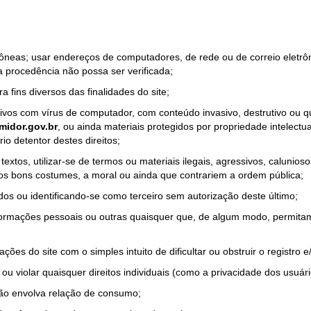
rrôneas; usar endereços de computadores, de rede ou de correio eletr
a procedência não possa ser verificada;
a fins diversos das finalidades do site;
quivos com vírus de computador, com conteúdo invasivo, destrutivo ou
idor.gov.br
, ou ainda materiais protegidos por propriedade intelectu
io detentor destes direitos;
tos, utilizar-se de termos ou materiais ilegais, agressivos, calunioso
 os bons costumes, a moral ou ainda que contrariem a ordem pública;
dos ou identificando-se como terceiro sem autorização deste último;
nformações pessoais ou outras quaisquer que, de algum modo, permitam
ações do site com o simples intuito de dificultar ou obstruir o registr
ou violar quaisquer direitos individuais (como a privacidade dos usuár
não envolva relação de consumo;