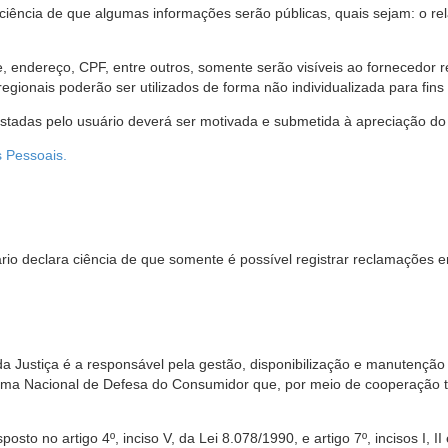
 ciência de que algumas informações serão públicas, quais sejam: o re
me, endereço, CPF, entre outros, somente serão visíveis ao fornecedor
gionais poderão ser utilizados de forma não individualizada para fins e
estadas pelo usuário deverá ser motivada e submetida à apreciação do 
s Pessoais.
io declara ciência de que somente é possível registrar reclamações e
da Justiça é a responsável pela gestão, disponibilização e manutenção
tema Nacional de Defesa do Consumidor que, por meio de cooperação 
sto no artigo 4º, inciso V, da Lei 8.078/1990, e artigo 7º, incisos I, II