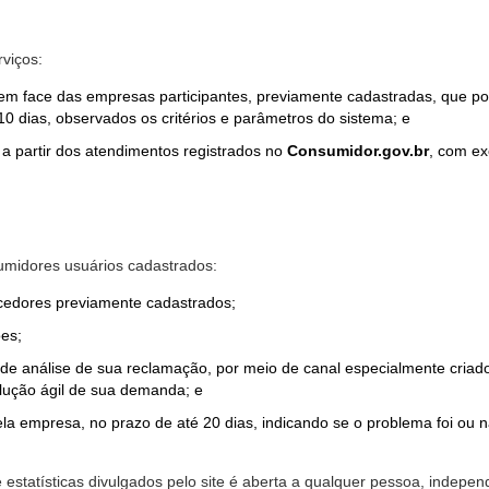
rviços:
em face das empresas participantes, previamente cadastradas, que por
0 dias, observados os critérios e parâmetros do sistema; e
a partir dos atendimentos registrados no
Consumidor.gov.br
, com ex
midores usuários cadastrados:
ecedores previamente cadastrados;
es;
o de análise de sua reclamação, por meio de canal especialmente cr
olução ágil de sua demanda; e
ela empresa, no prazo de até 20 dias, indicando se o problema foi ou n
e estatísticas divulgados pelo site é aberta a qualquer pessoa, indep