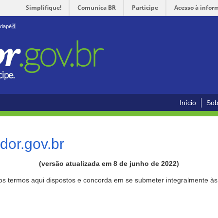
Simplifique!
Comunica BR
Participe
Acesso à infor
odapé
4
Início
Sob
or.gov.br
(versão atualizada em 8 de junho de 2022)
aos termos aqui dispostos e concorda em se submeter integralmente à