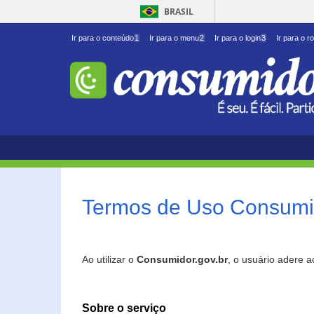
BRASIL
Ir para o conteúdo
1
Ir para o menu
2
Ir para o login
3
Ir para o r
Termos de Uso Consumid
Ao utilizar o
Consumidor.gov.br
, o usuário adere 
Sobre o serviço