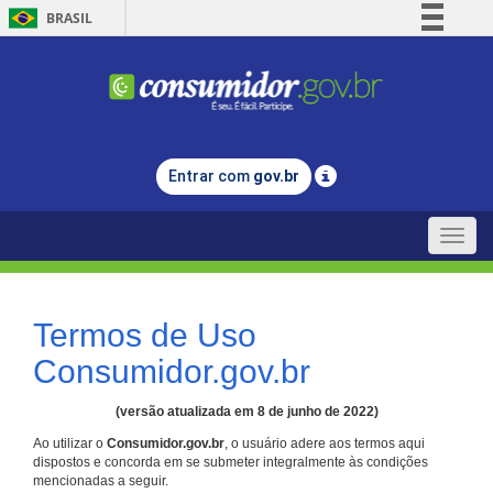
BRASIL
Simplifique!
Comunica BR
Participe
Acesso à informação
Entrar com
gov.br
Legislação
Canais
Toggle
naviga
Termos de Uso
Consumidor.gov.br
(versão atualizada em 8 de junho de 2022)
Ao utilizar o
Consumidor.gov.br
, o usuário adere aos termos aqui
dispostos e concorda em se submeter integralmente às condições
mencionadas a seguir.