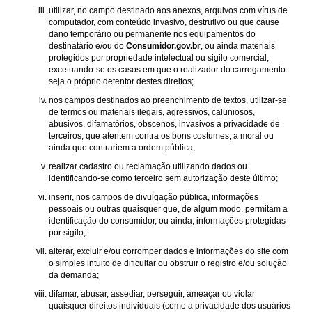
utilizar, no campo destinado aos anexos, arquivos com vírus de
computador, com conteúdo invasivo, destrutivo ou que cause
dano temporário ou permanente nos equipamentos do
destinatário e/ou do
Consumidor.gov.br
, ou ainda materiais
protegidos por propriedade intelectual ou sigilo comercial,
excetuando-se os casos em que o realizador do carregamento
seja o próprio detentor destes direitos;
nos campos destinados ao preenchimento de textos, utilizar-se
de termos ou materiais ilegais, agressivos, caluniosos,
abusivos, difamatórios, obscenos, invasivos à privacidade de
terceiros, que atentem contra os bons costumes, a moral ou
ainda que contrariem a ordem pública;
realizar cadastro ou reclamação utilizando dados ou
identificando-se como terceiro sem autorização deste último;
inserir, nos campos de divulgação pública, informações
pessoais ou outras quaisquer que, de algum modo, permitam a
identificação do consumidor, ou ainda, informações protegidas
por sigilo;
alterar, excluir e/ou corromper dados e informações do site com
o simples intuito de dificultar ou obstruir o registro e/ou solução
da demanda;
difamar, abusar, assediar, perseguir, ameaçar ou violar
quaisquer direitos individuais (como a privacidade dos usuários