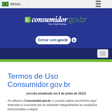
BRASIL
Simplifique!
Comunica BR
Participe
Acesso à informação
Entrar com
gov.br
Legislação
Canais
Toggle
naviga
Termos de Uso
Consumidor.gov.br
(versão atualizada em 8 de junho de 2022)
Ao utilizar o
Consumidor.gov.br
, o usuário adere aos termos aqui
dispostos e concorda em se submeter integralmente às condições
mencionadas a seguir.