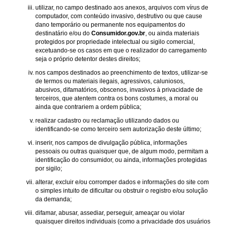
utilizar, no campo destinado aos anexos, arquivos com vírus de
computador, com conteúdo invasivo, destrutivo ou que cause
dano temporário ou permanente nos equipamentos do
destinatário e/ou do
Consumidor.gov.br
, ou ainda materiais
protegidos por propriedade intelectual ou sigilo comercial,
excetuando-se os casos em que o realizador do carregamento
seja o próprio detentor destes direitos;
nos campos destinados ao preenchimento de textos, utilizar-se
de termos ou materiais ilegais, agressivos, caluniosos,
abusivos, difamatórios, obscenos, invasivos à privacidade de
terceiros, que atentem contra os bons costumes, a moral ou
ainda que contrariem a ordem pública;
realizar cadastro ou reclamação utilizando dados ou
identificando-se como terceiro sem autorização deste último;
inserir, nos campos de divulgação pública, informações
pessoais ou outras quaisquer que, de algum modo, permitam a
identificação do consumidor, ou ainda, informações protegidas
por sigilo;
alterar, excluir e/ou corromper dados e informações do site com
o simples intuito de dificultar ou obstruir o registro e/ou solução
da demanda;
difamar, abusar, assediar, perseguir, ameaçar ou violar
quaisquer direitos individuais (como a privacidade dos usuários