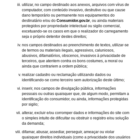
utilizar, no campo destinado aos anexos, arquivos com vírus de
computador, com conteúdo invasivo, destrutivo ou que cause
dano temporário ou permanente nos equipamentos do
destinatário e/ou do
Consumidor.gov.br
, ou ainda materiais
protegidos por propriedade intelectual ou sigilo comercial,
excetuando-se os casos em que o realizador do carregamento
seja o próprio detentor destes direitos;
nos campos destinados ao preenchimento de textos, utilizar-se
de termos ou materiais ilegais, agressivos, caluniosos,
abusivos, difamatórios, obscenos, invasivos à privacidade de
terceiros, que atentem contra os bons costumes, a moral ou
ainda que contrariem a ordem pública;
realizar cadastro ou reclamação utilizando dados ou
identificando-se como terceiro sem autorização deste último;
inserir, nos campos de divulgação pública, informações
pessoais ou outras quaisquer que, de algum modo, permitam a
identificação do consumidor, ou ainda, informações protegidas
por sigilo;
alterar, excluir e/ou corromper dados e informações do site com
o simples intuito de dificultar ou obstruir o registro e/ou solução
da demanda;
difamar, abusar, assediar, perseguir, ameaçar ou violar
quaisquer direitos individuais (como a privacidade dos usuários