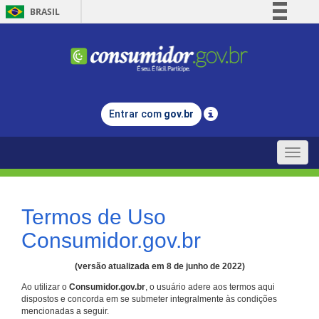
BRASIL
Simplifique!
Comunica BR
Participe
Acesso à informação
Entrar com
gov.br
Legislação
Canais
Toggle
naviga
Termos de Uso
Consumidor.gov.br
(versão atualizada em 8 de junho de 2022)
Ao utilizar o
Consumidor.gov.br
, o usuário adere aos termos aqui
dispostos e concorda em se submeter integralmente às condições
mencionadas a seguir.