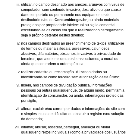
utilizar, no campo destinado aos anexos, arquivos com vírus de
computador, com conteúdo invasivo, destrutivo ou que cause
dano temporário ou permanente nos equipamentos do
destinatário e/ou do
Consumidor.gov.br
, ou ainda materiais
protegidos por propriedade intelectual ou sigilo comercial,
excetuando-se os casos em que o realizador do carregamento
seja o próprio detentor destes direitos;
nos campos destinados ao preenchimento de textos, utilizar-se
de termos ou materiais ilegais, agressivos, caluniosos,
abusivos, difamatórios, obscenos, invasivos à privacidade de
terceiros, que atentem contra os bons costumes, a moral ou
ainda que contrariem a ordem pública;
realizar cadastro ou reclamação utilizando dados ou
identificando-se como terceiro sem autorização deste último;
inserir, nos campos de divulgação pública, informações
pessoais ou outras quaisquer que, de algum modo, permitam a
identificação do consumidor, ou ainda, informações protegidas
por sigilo;
alterar, excluir e/ou corromper dados e informações do site com
o simples intuito de dificultar ou obstruir o registro e/ou solução
da demanda;
difamar, abusar, assediar, perseguir, ameaçar ou violar
quaisquer direitos individuais (como a privacidade dos usuários