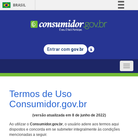
BRASIL
Simplifique!
Comunica BR
Participe
Acesso à informação
Entrar com
gov.br
Legislação
Canais
Toggle
naviga
Termos de Uso
Consumidor.gov.br
(versão atualizada em 8 de junho de 2022)
Ao utilizar o
Consumidor.gov.br
, o usuário adere aos termos aqui
dispostos e concorda em se submeter integralmente às condições
mencionadas a seguir.