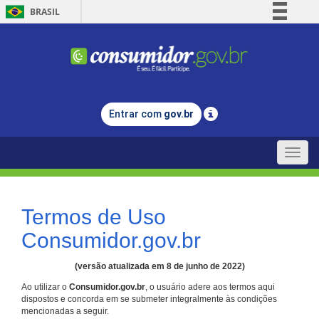
BRASIL
Simplifique!
Comunica BR
Participe
Acesso à informação
Entrar com
gov.br
Legislação
Canais
Toggle
naviga
Termos de Uso
Consumidor.gov.br
(versão atualizada em 8 de junho de 2022)
Ao utilizar o
Consumidor.gov.br
, o usuário adere aos termos aqui
dispostos e concorda em se submeter integralmente às condições
mencionadas a seguir.