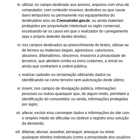
utilizar, no campo destinado aos anexos, arquivos com vírus de
computador, com conteúdo invasivo, destrutivo ou que cause
dano temporário ou permanente nos equipamentos do
destinatário e/ou do
Consumidor.gov.br
, ou ainda materiais
protegidos por propriedade intelectual ou sigilo comercial,
excetuando-se os casos em que o realizador do carregamento
seja o próprio detentor destes direitos;
nos campos destinados ao preenchimento de textos, utilizar-se
de termos ou materiais ilegais, agressivos, caluniosos,
abusivos, difamatórios, obscenos, invasivos à privacidade de
terceiros, que atentem contra os bons costumes, a moral ou
ainda que contrariem a ordem pública;
realizar cadastro ou reclamação utilizando dados ou
identificando-se como terceiro sem autorização deste último;
inserir, nos campos de divulgação pública, informações
pessoais ou outras quaisquer que, de algum modo, permitam a
identificação do consumidor, ou ainda, informações protegidas
por sigilo;
alterar, excluir e/ou corromper dados e informações do site com
o simples intuito de dificultar ou obstruir o registro e/ou solução
da demanda;
difamar, abusar, assediar, perseguir, ameaçar ou violar
quaisquer direitos individuais (como a privacidade dos usuários