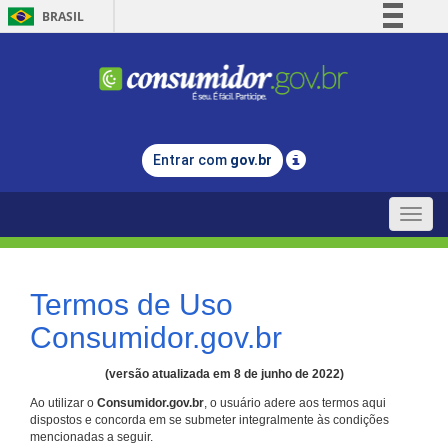
BRASIL
Simplifique!
Comunica BR
Participe
Acesso à informação
Entrar com
gov.br
Legislação
Canais
Toggle
naviga
Termos de Uso
Consumidor.gov.br
(versão atualizada em 8 de junho de 2022)
Ao utilizar o
Consumidor.gov.br
, o usuário adere aos termos aqui
dispostos e concorda em se submeter integralmente às condições
mencionadas a seguir.