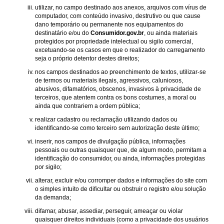
utilizar, no campo destinado aos anexos, arquivos com vírus de
computador, com conteúdo invasivo, destrutivo ou que cause
dano temporário ou permanente nos equipamentos do
destinatário e/ou do
Consumidor.gov.br
, ou ainda materiais
protegidos por propriedade intelectual ou sigilo comercial,
excetuando-se os casos em que o realizador do carregamento
seja o próprio detentor destes direitos;
nos campos destinados ao preenchimento de textos, utilizar-se
de termos ou materiais ilegais, agressivos, caluniosos,
abusivos, difamatórios, obscenos, invasivos à privacidade de
terceiros, que atentem contra os bons costumes, a moral ou
ainda que contrariem a ordem pública;
realizar cadastro ou reclamação utilizando dados ou
identificando-se como terceiro sem autorização deste último;
inserir, nos campos de divulgação pública, informações
pessoais ou outras quaisquer que, de algum modo, permitam a
identificação do consumidor, ou ainda, informações protegidas
por sigilo;
alterar, excluir e/ou corromper dados e informações do site com
o simples intuito de dificultar ou obstruir o registro e/ou solução
da demanda;
difamar, abusar, assediar, perseguir, ameaçar ou violar
quaisquer direitos individuais (como a privacidade dos usuários