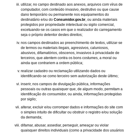
utilizar, no campo destinado aos anexos, arquivos com vírus de
computador, com conteúdo invasivo, destrutivo ou que cause
dano temporário ou permanente nos equipamentos do
destinatário e/ou do
Consumidor.gov.br
, ou ainda materiais
protegidos por propriedade intelectual ou sigilo comercial,
excetuando-se os casos em que o realizador do carregamento
seja o próprio detentor destes direitos;
nos campos destinados ao preenchimento de textos, utilizar-se
de termos ou materiais ilegais, agressivos, caluniosos,
abusivos, difamatórios, obscenos, invasivos à privacidade de
terceiros, que atentem contra os bons costumes, a moral ou
ainda que contrariem a ordem pública;
realizar cadastro ou reclamação utilizando dados ou
identificando-se como terceiro sem autorização deste último;
inserir, nos campos de divulgação pública, informações
pessoais ou outras quaisquer que, de algum modo, permitam a
identificação do consumidor, ou ainda, informações protegidas
por sigilo;
alterar, excluir e/ou corromper dados e informações do site com
o simples intuito de dificultar ou obstruir o registro e/ou solução
da demanda;
difamar, abusar, assediar, perseguir, ameaçar ou violar
quaisquer direitos individuais (como a privacidade dos usuários