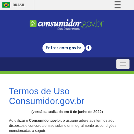
BRASIL
Simplifique!
Comunica BR
Participe
Acesso à informação
Entrar com
gov.br
Legislação
Canais
Toggle
naviga
Termos de Uso
Consumidor.gov.br
(versão atualizada em 8 de junho de 2022)
Ao utilizar o
Consumidor.gov.br
, o usuário adere aos termos aqui
dispostos e concorda em se submeter integralmente às condições
mencionadas a seguir.