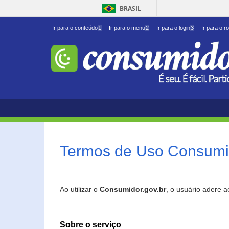
BRASIL
Ir para o conteúdo
1
Ir para o menu
2
Ir para o login
3
Ir para o r
Termos de Uso Consumid
Ao utilizar o
Consumidor.gov.br
, o usuário adere 
Sobre o serviço