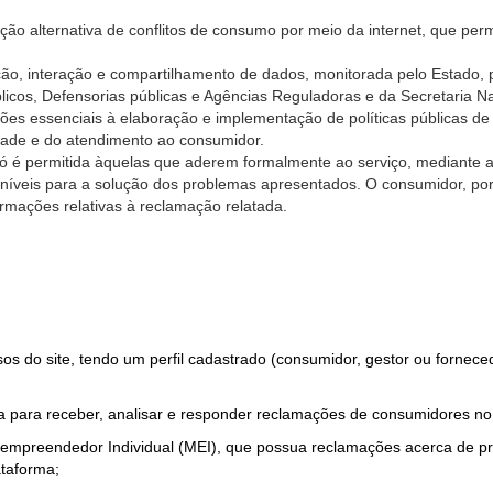
ão alternativa de conflitos de consumo por meio da internet, que perm
ção, interação e compartilhamento de dados, monitorada pelo Estado, 
úblicos, Defensorias públicas e Agências Reguladoras e da Secretaria 
ões essenciais à elaboração e implementação de políticas públicas de
dade e do atendimento ao consumidor.
só é permitida àquelas que aderem formalmente ao serviço, mediante
sponíveis para a solução dos problemas apresentados. O consumidor, po
rmações relativas à reclamação relatada.
rsos do site, tendo um perfil cadastrado (consumidor, gestor ou fornec
 para receber, analisar e responder reclamações de consumidores no
roempreendedor Individual (MEI), que possua reclamações acerca de 
taforma;