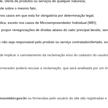
de, oferta de produtos ou serviços de qualquer natureza;
ade sobre o mesmo fato;
 nos casos em que esta for obrigatória por determinação legal;
dica, exceto nos casos de Microempreendedor Individual (MEI);
a propor renegociações de dívidas abaixo do valor principal devido, sen
 não seja responsável pelo produto ou serviço contratado/ofertado, e
pode implicar o cancelamento da reclamação e/ou do cadastro do usu
ornecedor poderá recusar a reclamação, que será analisada por um ór
nsumidor.gov.br
ou fornecidas pelo usuário do site são registradas