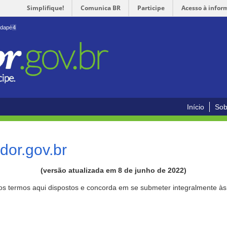
Simplifique!
Comunica BR
Participe
Acesso à infor
odapé
4
Início
Sob
or.gov.br
(versão atualizada em 8 de junho de 2022)
aos termos aqui dispostos e concorda em se submeter integralmente à