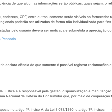
 ciência de que algumas informações serão públicas, quais sejam: o re
me, endereço, CPF, entre outros, somente serão visíveis ao fornecedor
gionais poderão ser utilizados de forma não individualizada para fins e
estadas pelo usuário deverá ser motivada e submetida à apreciação do 
s Pessoais.
io declara ciência de que somente é possível registrar reclamações e
da Justiça é a responsável pela gestão, disponibilização e manutenção
tema Nacional de Defesa do Consumidor que, por meio de cooperação 
sto no artigo 4º, inciso V, da Lei 8.078/1990, e artigo 7º, incisos I, II