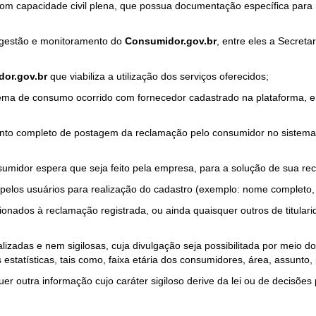
com capacidade civil plena, que possua documentação específica para 
a gestão e monitoramento do
Consumidor.gov.br
, entre eles a Secret
or.gov.br
que viabiliza a utilização dos serviços oferecidos;
ma de consumo ocorrido com fornecedor cadastrado na plataforma, em
to completo de postagem da reclamação pelo consumidor no sistema
sumidor espera que seja feito pela empresa, para a solução de sua re
pelos usuários para realização do cadastro (exemplo: nome completo, t
onados à reclamação registrada, ou ainda quaisquer outros de titularid
lizadas e nem sigilosas, cuja divulgação seja possibilitada por meio do
estatísticas, tais como, faixa etária dos consumidores, área, assunto
r outra informação cujo caráter sigiloso derive da lei ou de decisões p