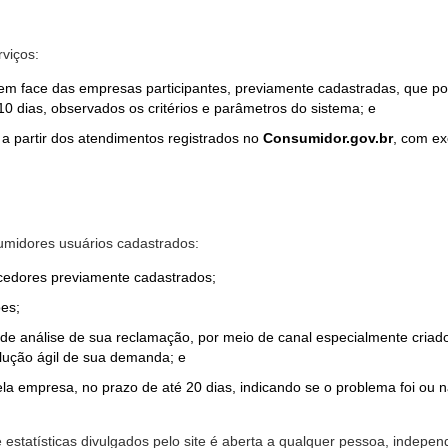
rviços:
em face das empresas participantes, previamente cadastradas, que por
0 dias, observados os critérios e parâmetros do sistema; e
a partir dos atendimentos registrados no
Consumidor.gov.br
, com ex
midores usuários cadastrados:
ecedores previamente cadastrados;
es;
o de análise de sua reclamação, por meio de canal especialmente cr
olução ágil de sua demanda; e
ela empresa, no prazo de até 20 dias, indicando se o problema foi ou n
e estatísticas divulgados pelo site é aberta a qualquer pessoa, indep