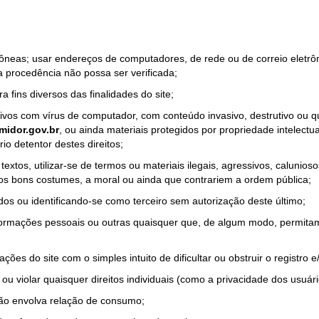
rrôneas; usar endereços de computadores, de rede ou de correio eletr
a procedência não possa ser verificada;
a fins diversos das finalidades do site;
quivos com vírus de computador, com conteúdo invasivo, destrutivo ou
idor.gov.br
, ou ainda materiais protegidos por propriedade intelectu
io detentor destes direitos;
tos, utilizar-se de termos ou materiais ilegais, agressivos, calunioso
 os bons costumes, a moral ou ainda que contrariem a ordem pública;
dos ou identificando-se como terceiro sem autorização deste último;
nformações pessoais ou outras quaisquer que, de algum modo, permitam
ações do site com o simples intuito de dificultar ou obstruir o registr
ou violar quaisquer direitos individuais (como a privacidade dos usuár
não envolva relação de consumo;