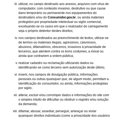
utilizar, no campo destinado aos anexos, arquivos com vírus de
computador, com conteúdo invasivo, destrutivo ou que cause
dano temporário ou permanente nos equipamentos do
destinatário e/ou do
Consumidor.gov.br
, ou ainda materiais
protegidos por propriedade intelectual ou sigilo comercial,
excetuando-se os casos em que o realizador do carregamento
seja o próprio detentor destes direitos;
nos campos destinados ao preenchimento de textos, utilizar-se
de termos ou materiais ilegais, agressivos, caluniosos,
abusivos, difamatórios, obscenos, invasivos à privacidade de
terceiros, que atentem contra os bons costumes, a moral ou
ainda que contrariem a ordem pública;
realizar cadastro ou reclamação utilizando dados ou
identificando-se como terceiro sem autorização deste último;
inserir, nos campos de divulgação pública, informações
pessoais ou outras quaisquer que, de algum modo, permitam a
identificação do consumidor, ou ainda, informações protegidas
por sigilo;
alterar, excluir e/ou corromper dados e informações do site com
o simples intuito de dificultar ou obstruir o registro e/ou solução
da demanda;
difamar, abusar, assediar, perseguir, ameaçar ou violar
quaisquer direitos individuais (como a privacidade dos usuários