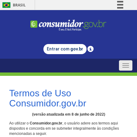
BRASIL
Simplifique!
Comunica BR
Participe
Acesso à informação
Entrar com
gov.br
Legislação
Canais
Toggle
naviga
Termos de Uso
Consumidor.gov.br
(versão atualizada em 8 de junho de 2022)
Ao utilizar o
Consumidor.gov.br
, o usuário adere aos termos aqui
dispostos e concorda em se submeter integralmente às condições
mencionadas a seguir.