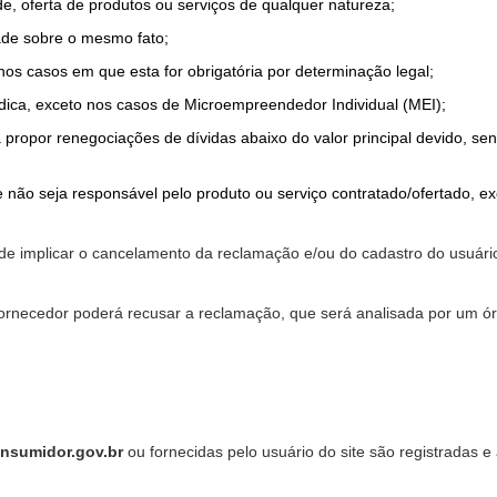
de, oferta de produtos ou serviços de qualquer natureza;
ade sobre o mesmo fato;
 nos casos em que esta for obrigatória por determinação legal;
dica, exceto nos casos de Microempreendedor Individual (MEI);
a propor renegociações de dívidas abaixo do valor principal devido, sen
 não seja responsável pelo produto ou serviço contratado/ofertado, e
pode implicar o cancelamento da reclamação e/ou do cadastro do usu
ornecedor poderá recusar a reclamação, que será analisada por um ór
nsumidor.gov.br
ou fornecidas pelo usuário do site são registradas