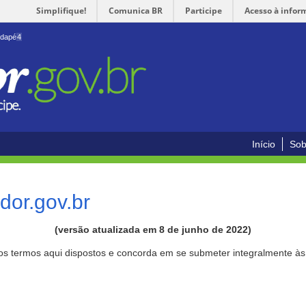
Simplifique!
Comunica BR
Participe
Acesso à infor
odapé
4
Início
Sob
or.gov.br
(versão atualizada em 8 de junho de 2022)
aos termos aqui dispostos e concorda em se submeter integralmente à