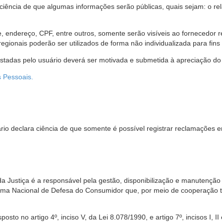
 ciência de que algumas informações serão públicas, quais sejam: o re
me, endereço, CPF, entre outros, somente serão visíveis ao fornecedor
gionais poderão ser utilizados de forma não individualizada para fins e
estadas pelo usuário deverá ser motivada e submetida à apreciação do 
s Pessoais.
io declara ciência de que somente é possível registrar reclamações e
da Justiça é a responsável pela gestão, disponibilização e manutenção
tema Nacional de Defesa do Consumidor que, por meio de cooperação 
sto no artigo 4º, inciso V, da Lei 8.078/1990, e artigo 7º, incisos I, II