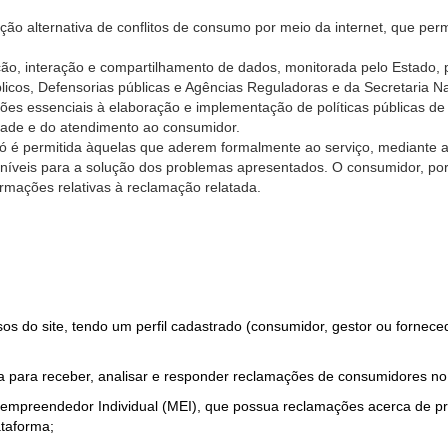
ão alternativa de conflitos de consumo por meio da internet, que perm
ção, interação e compartilhamento de dados, monitorada pelo Estado, 
úblicos, Defensorias públicas e Agências Reguladoras e da Secretaria 
ões essenciais à elaboração e implementação de políticas públicas de
dade e do atendimento ao consumidor.
só é permitida àquelas que aderem formalmente ao serviço, mediante
sponíveis para a solução dos problemas apresentados. O consumidor, po
rmações relativas à reclamação relatada.
rsos do site, tendo um perfil cadastrado (consumidor, gestor ou fornec
 para receber, analisar e responder reclamações de consumidores no
roempreendedor Individual (MEI), que possua reclamações acerca de 
taforma;