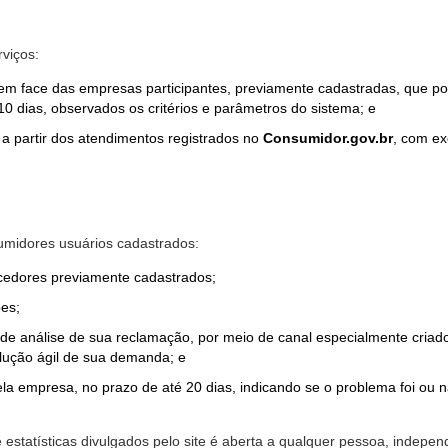
rviços:
em face das empresas participantes, previamente cadastradas, que por
0 dias, observados os critérios e parâmetros do sistema; e
a partir dos atendimentos registrados no
Consumidor.gov.br
, com ex
midores usuários cadastrados:
ecedores previamente cadastrados;
es;
o de análise de sua reclamação, por meio de canal especialmente cr
olução ágil de sua demanda; e
ela empresa, no prazo de até 20 dias, indicando se o problema foi ou n
e estatísticas divulgados pelo site é aberta a qualquer pessoa, indep