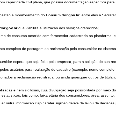
com capacidade civil plena, que possua documentação específica para 
a gestão e monitoramento do
Consumidor.gov.br
, entre eles a Secret
or.gov.br
que viabiliza a utilização dos serviços oferecidos;
ma de consumo ocorrido com fornecedor cadastrado na plataforma, em
to completo de postagem da reclamação pelo consumidor no sistema
sumidor espera que seja feito pela empresa, para a solução de sua re
pelos usuários para realização do cadastro (exemplo: nome completo, t
onados à reclamação registrada, ou ainda quaisquer outros de titularid
lizadas e nem sigilosas, cuja divulgação seja possibilitada por meio do
estatísticas, tais como, faixa etária dos consumidores, área, assunto
r outra informação cujo caráter sigiloso derive da lei ou de decisões p