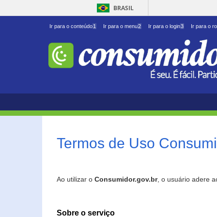
BRASIL
Ir para o conteúdo
1
Ir para o menu
2
Ir para o login
3
Ir para o r
Termos de Uso Consumid
Ao utilizar o
Consumidor.gov.br
, o usuário adere 
Sobre o serviço