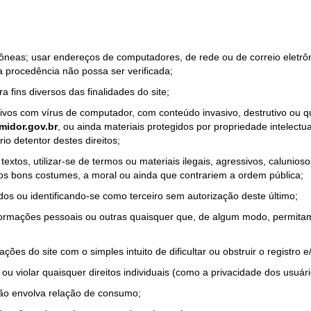
rrôneas; usar endereços de computadores, de rede ou de correio eletr
a procedência não possa ser verificada;
a fins diversos das finalidades do site;
quivos com vírus de computador, com conteúdo invasivo, destrutivo ou
idor.gov.br
, ou ainda materiais protegidos por propriedade intelectu
io detentor destes direitos;
tos, utilizar-se de termos ou materiais ilegais, agressivos, calunioso
 os bons costumes, a moral ou ainda que contrariem a ordem pública;
dos ou identificando-se como terceiro sem autorização deste último;
nformações pessoais ou outras quaisquer que, de algum modo, permitam
ações do site com o simples intuito de dificultar ou obstruir o registr
ou violar quaisquer direitos individuais (como a privacidade dos usuár
não envolva relação de consumo;