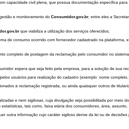
com capacidade civil plena, que possua documentação específica para 
a gestão e monitoramento do
Consumidor.gov.br
, entre eles a Secret
or.gov.br
que viabiliza a utilização dos serviços oferecidos;
ma de consumo ocorrido com fornecedor cadastrado na plataforma, em
to completo de postagem da reclamação pelo consumidor no sistema
sumidor espera que seja feito pela empresa, para a solução de sua re
pelos usuários para realização do cadastro (exemplo: nome completo, t
onados à reclamação registrada, ou ainda quaisquer outros de titularid
lizadas e nem sigilosas, cuja divulgação seja possibilitada por meio do
estatísticas, tais como, faixa etária dos consumidores, área, assunto
r outra informação cujo caráter sigiloso derive da lei ou de decisões p