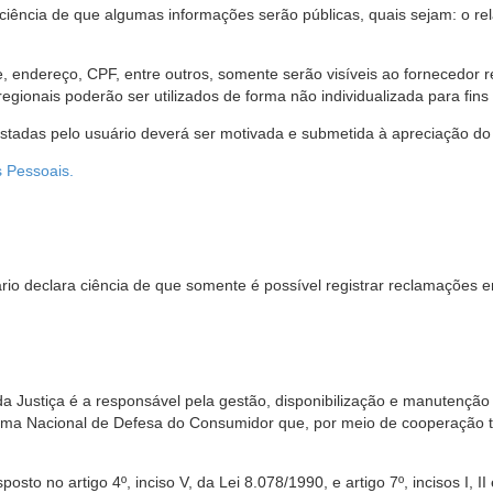
 ciência de que algumas informações serão públicas, quais sejam: o re
me, endereço, CPF, entre outros, somente serão visíveis ao fornecedor
gionais poderão ser utilizados de forma não individualizada para fins e
estadas pelo usuário deverá ser motivada e submetida à apreciação do 
s Pessoais.
io declara ciência de que somente é possível registrar reclamações e
da Justiça é a responsável pela gestão, disponibilização e manutenção
tema Nacional de Defesa do Consumidor que, por meio de cooperação 
sto no artigo 4º, inciso V, da Lei 8.078/1990, e artigo 7º, incisos I, II