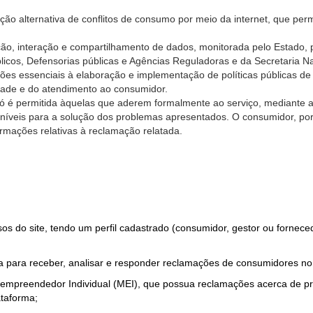
ão alternativa de conflitos de consumo por meio da internet, que perm
ção, interação e compartilhamento de dados, monitorada pelo Estado, 
úblicos, Defensorias públicas e Agências Reguladoras e da Secretaria 
ões essenciais à elaboração e implementação de políticas públicas de
dade e do atendimento ao consumidor.
só é permitida àquelas que aderem formalmente ao serviço, mediante
sponíveis para a solução dos problemas apresentados. O consumidor, po
rmações relativas à reclamação relatada.
rsos do site, tendo um perfil cadastrado (consumidor, gestor ou fornec
 para receber, analisar e responder reclamações de consumidores no
roempreendedor Individual (MEI), que possua reclamações acerca de 
taforma;