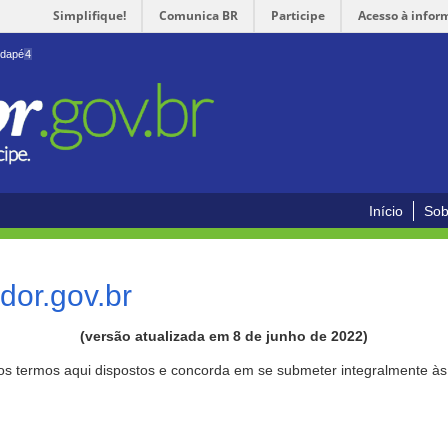
Simplifique!
Comunica BR
Participe
Acesso à infor
odapé
4
Início
Sob
or.gov.br
(versão atualizada em 8 de junho de 2022)
aos termos aqui dispostos e concorda em se submeter integralmente à