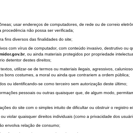
rrôneas; usar endereços de computadores, de rede ou de correio eletr
a procedência não possa ser verificada;
a fins diversos das finalidades do site;
quivos com vírus de computador, com conteúdo invasivo, destrutivo ou
idor.gov.br
, ou ainda materiais protegidos por propriedade intelectu
io detentor destes direitos;
tos, utilizar-se de termos ou materiais ilegais, agressivos, calunioso
 os bons costumes, a moral ou ainda que contrariem a ordem pública;
dos ou identificando-se como terceiro sem autorização deste último;
nformações pessoais ou outras quaisquer que, de algum modo, permitam
ações do site com o simples intuito de dificultar ou obstruir o registr
ou violar quaisquer direitos individuais (como a privacidade dos usuár
não envolva relação de consumo;