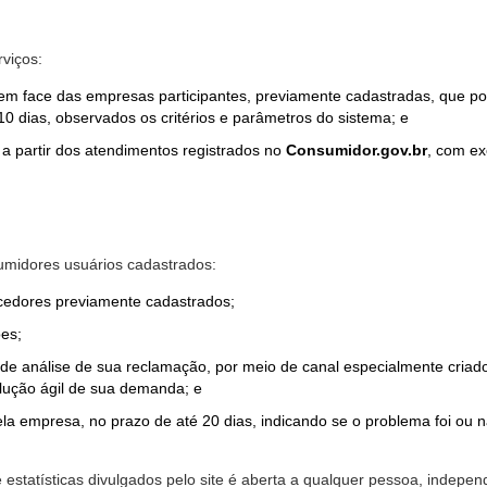
rviços:
em face das empresas participantes, previamente cadastradas, que por
0 dias, observados os critérios e parâmetros do sistema; e
a partir dos atendimentos registrados no
Consumidor.gov.br
, com ex
midores usuários cadastrados:
ecedores previamente cadastrados;
es;
o de análise de sua reclamação, por meio de canal especialmente cr
olução ágil de sua demanda; e
ela empresa, no prazo de até 20 dias, indicando se o problema foi ou n
e estatísticas divulgados pelo site é aberta a qualquer pessoa, indep