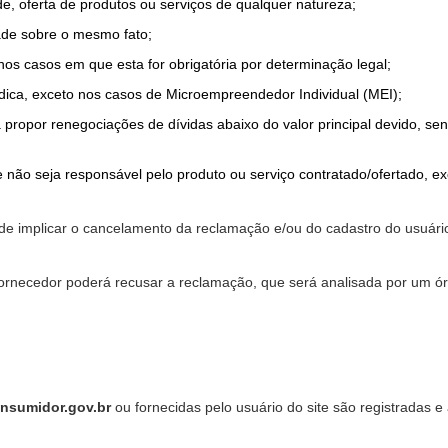
de, oferta de produtos ou serviços de qualquer natureza;
ade sobre o mesmo fato;
 nos casos em que esta for obrigatória por determinação legal;
dica, exceto nos casos de Microempreendedor Individual (MEI);
a propor renegociações de dívidas abaixo do valor principal devido, sen
 não seja responsável pelo produto ou serviço contratado/ofertado, e
pode implicar o cancelamento da reclamação e/ou do cadastro do usu
ornecedor poderá recusar a reclamação, que será analisada por um ór
nsumidor.gov.br
ou fornecidas pelo usuário do site são registradas