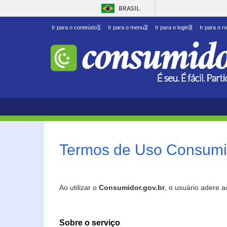
BRASIL
Ir para o conteúdo
1
Ir para o menu
2
Ir para o login
3
Ir para o r
Termos de Uso Consumid
Ao utilizar o
Consumidor.gov.br
, o usuário adere 
Sobre o serviço