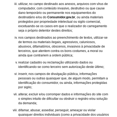
utilizar, no campo destinado aos anexos, arquivos com vírus de
computador, com conteúdo invasivo, destrutivo ou que cause
dano temporário ou permanente nos equipamentos do
destinatário e/ou do
Consumidor.gov.br
, ou ainda materiais
protegidos por propriedade intelectual ou sigilo comercial,
excetuando-se os casos em que o realizador do carregamento
seja o próprio detentor destes direitos;
nos campos destinados ao preenchimento de textos, utilizar-se
de termos ou materiais ilegais, agressivos, caluniosos,
abusivos, difamatórios, obscenos, invasivos à privacidade de
terceiros, que atentem contra os bons costumes, a moral ou
ainda que contrariem a ordem pública;
realizar cadastro ou reclamação utilizando dados ou
identificando-se como terceiro sem autorização deste último;
inserir, nos campos de divulgação pública, informações
pessoais ou outras quaisquer que, de algum modo, permitam a
identificação do consumidor, ou ainda, informações protegidas
por sigilo;
alterar, excluir e/ou corromper dados e informações do site com
o simples intuito de dificultar ou obstruir o registro e/ou solução
da demanda;
difamar, abusar, assediar, perseguir, ameaçar ou violar
quaisquer direitos individuais (como a privacidade dos usuários