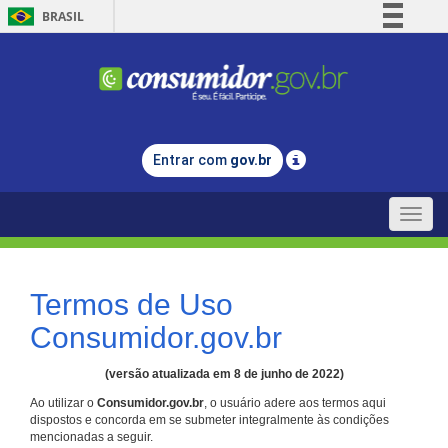
BRASIL
Simplifique!
Comunica BR
Participe
Acesso à informação
Entrar com
gov.br
Legislação
Canais
Toggle
naviga
Termos de Uso
Consumidor.gov.br
(versão atualizada em 8 de junho de 2022)
Ao utilizar o
Consumidor.gov.br
, o usuário adere aos termos aqui
dispostos e concorda em se submeter integralmente às condições
mencionadas a seguir.