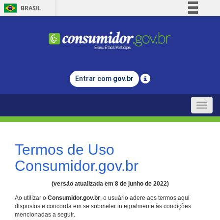
BRASIL
Simplifique!
Comunica BR
Participe
Acesso à informação
Entrar com
gov.br
Legislação
Canais
Toggle
naviga
Termos de Uso
Consumidor.gov.br
(versão atualizada em 8 de junho de 2022)
Ao utilizar o
Consumidor.gov.br
, o usuário adere aos termos aqui
dispostos e concorda em se submeter integralmente às condições
mencionadas a seguir.