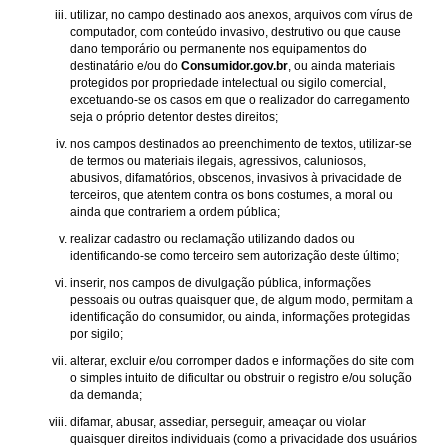
utilizar, no campo destinado aos anexos, arquivos com vírus de
computador, com conteúdo invasivo, destrutivo ou que cause
dano temporário ou permanente nos equipamentos do
destinatário e/ou do
Consumidor.gov.br
, ou ainda materiais
protegidos por propriedade intelectual ou sigilo comercial,
excetuando-se os casos em que o realizador do carregamento
seja o próprio detentor destes direitos;
nos campos destinados ao preenchimento de textos, utilizar-se
de termos ou materiais ilegais, agressivos, caluniosos,
abusivos, difamatórios, obscenos, invasivos à privacidade de
terceiros, que atentem contra os bons costumes, a moral ou
ainda que contrariem a ordem pública;
realizar cadastro ou reclamação utilizando dados ou
identificando-se como terceiro sem autorização deste último;
inserir, nos campos de divulgação pública, informações
pessoais ou outras quaisquer que, de algum modo, permitam a
identificação do consumidor, ou ainda, informações protegidas
por sigilo;
alterar, excluir e/ou corromper dados e informações do site com
o simples intuito de dificultar ou obstruir o registro e/ou solução
da demanda;
difamar, abusar, assediar, perseguir, ameaçar ou violar
quaisquer direitos individuais (como a privacidade dos usuários