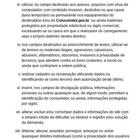
utilizar, no campo destinado aos anexos, arquivos com vírus de
computador, com conteúdo invasivo, destrutivo ou que cause
dano temporário ou permanente nos equipamentos do
destinatário e/ou do
Consumidor.gov.br
, ou ainda materiais
protegidos por propriedade intelectual ou sigilo comercial,
excetuando-se os casos em que o realizador do carregamento
seja o próprio detentor destes direitos;
nos campos destinados ao preenchimento de textos, utilizar-se
de termos ou materiais ilegais, agressivos, caluniosos,
abusivos, difamatórios, obscenos, invasivos à privacidade de
terceiros, que atentem contra os bons costumes, a moral ou
ainda que contrariem a ordem pública;
realizar cadastro ou reclamação utilizando dados ou
identificando-se como terceiro sem autorização deste último;
inserir, nos campos de divulgação pública, informações
pessoais ou outras quaisquer que, de algum modo, permitam a
identificação do consumidor, ou ainda, informações protegidas
por sigilo;
alterar, excluir e/ou corromper dados e informações do site com
o simples intuito de dificultar ou obstruir o registro e/ou solução
da demanda;
difamar, abusar, assediar, perseguir, ameaçar ou violar
quaisquer direitos individuais (como a privacidade dos usuários