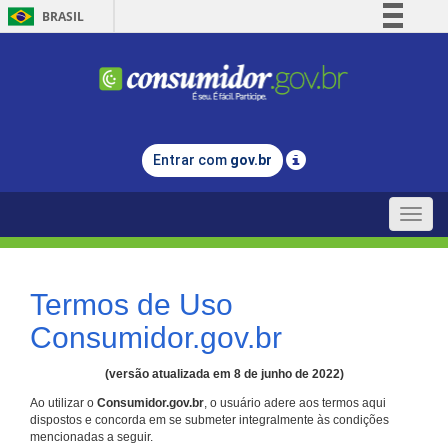
BRASIL
Simplifique!
Comunica BR
Participe
Acesso à informação
Entrar com
gov.br
Legislação
Canais
Toggle
naviga
Termos de Uso
Consumidor.gov.br
(versão atualizada em 8 de junho de 2022)
Ao utilizar o
Consumidor.gov.br
, o usuário adere aos termos aqui
dispostos e concorda em se submeter integralmente às condições
mencionadas a seguir.