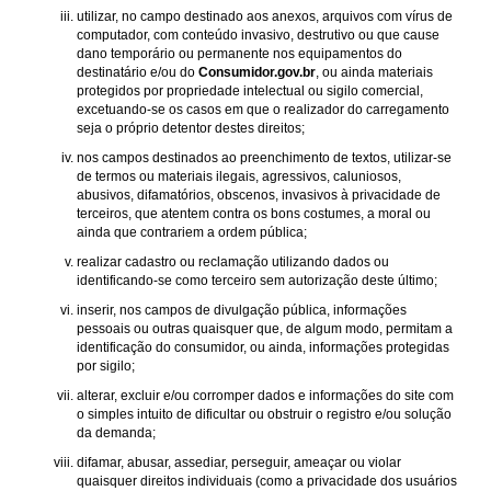
utilizar, no campo destinado aos anexos, arquivos com vírus de
computador, com conteúdo invasivo, destrutivo ou que cause
dano temporário ou permanente nos equipamentos do
destinatário e/ou do
Consumidor.gov.br
, ou ainda materiais
protegidos por propriedade intelectual ou sigilo comercial,
excetuando-se os casos em que o realizador do carregamento
seja o próprio detentor destes direitos;
nos campos destinados ao preenchimento de textos, utilizar-se
de termos ou materiais ilegais, agressivos, caluniosos,
abusivos, difamatórios, obscenos, invasivos à privacidade de
terceiros, que atentem contra os bons costumes, a moral ou
ainda que contrariem a ordem pública;
realizar cadastro ou reclamação utilizando dados ou
identificando-se como terceiro sem autorização deste último;
inserir, nos campos de divulgação pública, informações
pessoais ou outras quaisquer que, de algum modo, permitam a
identificação do consumidor, ou ainda, informações protegidas
por sigilo;
alterar, excluir e/ou corromper dados e informações do site com
o simples intuito de dificultar ou obstruir o registro e/ou solução
da demanda;
difamar, abusar, assediar, perseguir, ameaçar ou violar
quaisquer direitos individuais (como a privacidade dos usuários