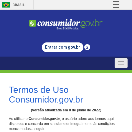
BRASIL
Simplifique!
Comunica BR
Participe
Acesso à informação
Entrar com
gov.br
Legislação
Canais
Toggle
naviga
Termos de Uso
Consumidor.gov.br
(versão atualizada em 8 de junho de 2022)
Ao utilizar o
Consumidor.gov.br
, o usuário adere aos termos aqui
dispostos e concorda em se submeter integralmente às condições
mencionadas a seguir.