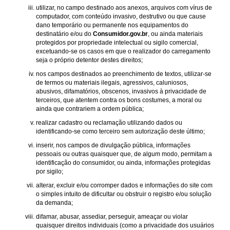
utilizar, no campo destinado aos anexos, arquivos com vírus de
computador, com conteúdo invasivo, destrutivo ou que cause
dano temporário ou permanente nos equipamentos do
destinatário e/ou do
Consumidor.gov.br
, ou ainda materiais
protegidos por propriedade intelectual ou sigilo comercial,
excetuando-se os casos em que o realizador do carregamento
seja o próprio detentor destes direitos;
nos campos destinados ao preenchimento de textos, utilizar-se
de termos ou materiais ilegais, agressivos, caluniosos,
abusivos, difamatórios, obscenos, invasivos à privacidade de
terceiros, que atentem contra os bons costumes, a moral ou
ainda que contrariem a ordem pública;
realizar cadastro ou reclamação utilizando dados ou
identificando-se como terceiro sem autorização deste último;
inserir, nos campos de divulgação pública, informações
pessoais ou outras quaisquer que, de algum modo, permitam a
identificação do consumidor, ou ainda, informações protegidas
por sigilo;
alterar, excluir e/ou corromper dados e informações do site com
o simples intuito de dificultar ou obstruir o registro e/ou solução
da demanda;
difamar, abusar, assediar, perseguir, ameaçar ou violar
quaisquer direitos individuais (como a privacidade dos usuários