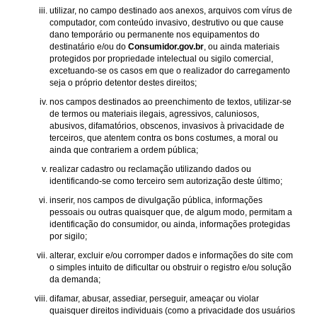
utilizar, no campo destinado aos anexos, arquivos com vírus de
computador, com conteúdo invasivo, destrutivo ou que cause
dano temporário ou permanente nos equipamentos do
destinatário e/ou do
Consumidor.gov.br
, ou ainda materiais
protegidos por propriedade intelectual ou sigilo comercial,
excetuando-se os casos em que o realizador do carregamento
seja o próprio detentor destes direitos;
nos campos destinados ao preenchimento de textos, utilizar-se
de termos ou materiais ilegais, agressivos, caluniosos,
abusivos, difamatórios, obscenos, invasivos à privacidade de
terceiros, que atentem contra os bons costumes, a moral ou
ainda que contrariem a ordem pública;
realizar cadastro ou reclamação utilizando dados ou
identificando-se como terceiro sem autorização deste último;
inserir, nos campos de divulgação pública, informações
pessoais ou outras quaisquer que, de algum modo, permitam a
identificação do consumidor, ou ainda, informações protegidas
por sigilo;
alterar, excluir e/ou corromper dados e informações do site com
o simples intuito de dificultar ou obstruir o registro e/ou solução
da demanda;
difamar, abusar, assediar, perseguir, ameaçar ou violar
quaisquer direitos individuais (como a privacidade dos usuários