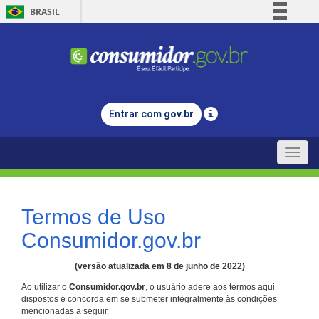
BRASIL
Simplifique!
Comunica BR
Participe
Acesso à informação
Entrar com
gov.br
Legislação
Canais
Toggle
naviga
Termos de Uso
Consumidor.gov.br
(versão atualizada em 8 de junho de 2022)
Ao utilizar o
Consumidor.gov.br
, o usuário adere aos termos aqui
dispostos e concorda em se submeter integralmente às condições
mencionadas a seguir.