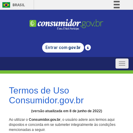
BRASIL
Simplifique!
Comunica BR
Participe
Acesso à informação
Entrar com
gov.br
Legislação
Canais
Toggle
naviga
Termos de Uso
Consumidor.gov.br
(versão atualizada em 8 de junho de 2022)
Ao utilizar o
Consumidor.gov.br
, o usuário adere aos termos aqui
dispostos e concorda em se submeter integralmente às condições
mencionadas a seguir.