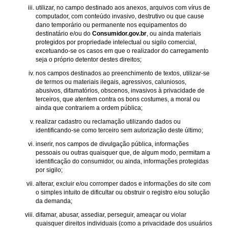
utilizar, no campo destinado aos anexos, arquivos com vírus de
computador, com conteúdo invasivo, destrutivo ou que cause
dano temporário ou permanente nos equipamentos do
destinatário e/ou do
Consumidor.gov.br
, ou ainda materiais
protegidos por propriedade intelectual ou sigilo comercial,
excetuando-se os casos em que o realizador do carregamento
seja o próprio detentor destes direitos;
nos campos destinados ao preenchimento de textos, utilizar-se
de termos ou materiais ilegais, agressivos, caluniosos,
abusivos, difamatórios, obscenos, invasivos à privacidade de
terceiros, que atentem contra os bons costumes, a moral ou
ainda que contrariem a ordem pública;
realizar cadastro ou reclamação utilizando dados ou
identificando-se como terceiro sem autorização deste último;
inserir, nos campos de divulgação pública, informações
pessoais ou outras quaisquer que, de algum modo, permitam a
identificação do consumidor, ou ainda, informações protegidas
por sigilo;
alterar, excluir e/ou corromper dados e informações do site com
o simples intuito de dificultar ou obstruir o registro e/ou solução
da demanda;
difamar, abusar, assediar, perseguir, ameaçar ou violar
quaisquer direitos individuais (como a privacidade dos usuários