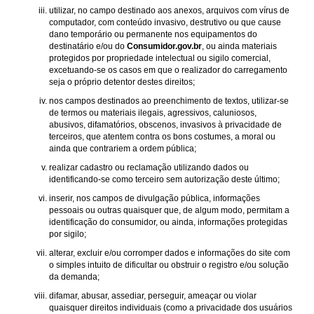
utilizar, no campo destinado aos anexos, arquivos com vírus de
computador, com conteúdo invasivo, destrutivo ou que cause
dano temporário ou permanente nos equipamentos do
destinatário e/ou do
Consumidor.gov.br
, ou ainda materiais
protegidos por propriedade intelectual ou sigilo comercial,
excetuando-se os casos em que o realizador do carregamento
seja o próprio detentor destes direitos;
nos campos destinados ao preenchimento de textos, utilizar-se
de termos ou materiais ilegais, agressivos, caluniosos,
abusivos, difamatórios, obscenos, invasivos à privacidade de
terceiros, que atentem contra os bons costumes, a moral ou
ainda que contrariem a ordem pública;
realizar cadastro ou reclamação utilizando dados ou
identificando-se como terceiro sem autorização deste último;
inserir, nos campos de divulgação pública, informações
pessoais ou outras quaisquer que, de algum modo, permitam a
identificação do consumidor, ou ainda, informações protegidas
por sigilo;
alterar, excluir e/ou corromper dados e informações do site com
o simples intuito de dificultar ou obstruir o registro e/ou solução
da demanda;
difamar, abusar, assediar, perseguir, ameaçar ou violar
quaisquer direitos individuais (como a privacidade dos usuários