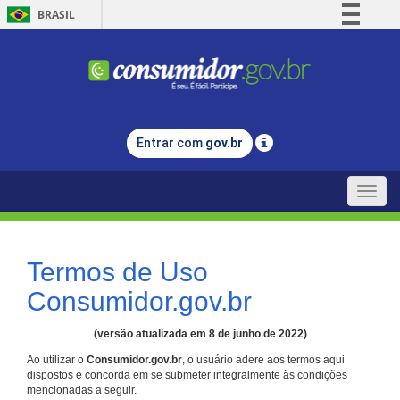
BRASIL
Simplifique!
Comunica BR
Participe
Acesso à informação
Entrar com
gov.br
Legislação
Canais
Toggle
naviga
Termos de Uso
Consumidor.gov.br
(versão atualizada em 8 de junho de 2022)
Ao utilizar o
Consumidor.gov.br
, o usuário adere aos termos aqui
dispostos e concorda em se submeter integralmente às condições
mencionadas a seguir.