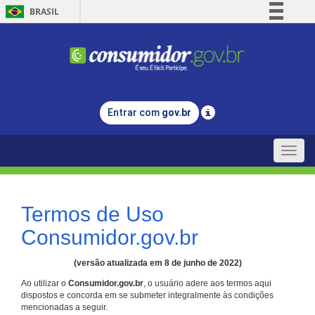
BRASIL
Simplifique!
Comunica BR
Participe
Acesso à informação
Entrar com
gov.br
Legislação
Canais
Toggle
naviga
Termos de Uso
Consumidor.gov.br
(versão atualizada em 8 de junho de 2022)
Ao utilizar o
Consumidor.gov.br
, o usuário adere aos termos aqui
dispostos e concorda em se submeter integralmente às condições
mencionadas a seguir.