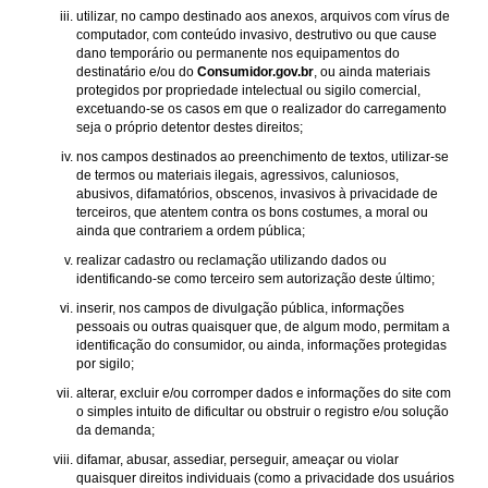
utilizar, no campo destinado aos anexos, arquivos com vírus de
computador, com conteúdo invasivo, destrutivo ou que cause
dano temporário ou permanente nos equipamentos do
destinatário e/ou do
Consumidor.gov.br
, ou ainda materiais
protegidos por propriedade intelectual ou sigilo comercial,
excetuando-se os casos em que o realizador do carregamento
seja o próprio detentor destes direitos;
nos campos destinados ao preenchimento de textos, utilizar-se
de termos ou materiais ilegais, agressivos, caluniosos,
abusivos, difamatórios, obscenos, invasivos à privacidade de
terceiros, que atentem contra os bons costumes, a moral ou
ainda que contrariem a ordem pública;
realizar cadastro ou reclamação utilizando dados ou
identificando-se como terceiro sem autorização deste último;
inserir, nos campos de divulgação pública, informações
pessoais ou outras quaisquer que, de algum modo, permitam a
identificação do consumidor, ou ainda, informações protegidas
por sigilo;
alterar, excluir e/ou corromper dados e informações do site com
o simples intuito de dificultar ou obstruir o registro e/ou solução
da demanda;
difamar, abusar, assediar, perseguir, ameaçar ou violar
quaisquer direitos individuais (como a privacidade dos usuários