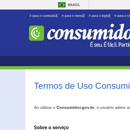
BRASIL
Ir para o conteúdo
1
Ir para o menu
2
Ir para o login
3
Ir para o r
Termos de Uso Consumid
Ao utilizar o
Consumidor.gov.br
, o usuário adere 
Sobre o serviço