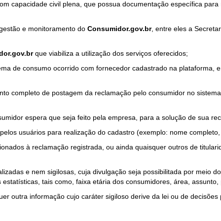
com capacidade civil plena, que possua documentação específica para 
a gestão e monitoramento do
Consumidor.gov.br
, entre eles a Secret
or.gov.br
que viabiliza a utilização dos serviços oferecidos;
ma de consumo ocorrido com fornecedor cadastrado na plataforma, em
to completo de postagem da reclamação pelo consumidor no sistema
sumidor espera que seja feito pela empresa, para a solução de sua re
pelos usuários para realização do cadastro (exemplo: nome completo, t
onados à reclamação registrada, ou ainda quaisquer outros de titularid
lizadas e nem sigilosas, cuja divulgação seja possibilitada por meio do
estatísticas, tais como, faixa etária dos consumidores, área, assunto
r outra informação cujo caráter sigiloso derive da lei ou de decisões p