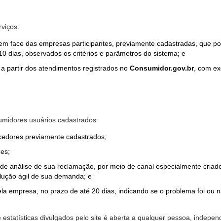
rviços:
em face das empresas participantes, previamente cadastradas, que por
0 dias, observados os critérios e parâmetros do sistema; e
a partir dos atendimentos registrados no
Consumidor.gov.br
, com ex
midores usuários cadastrados:
ecedores previamente cadastrados;
es;
o de análise de sua reclamação, por meio de canal especialmente cr
olução ágil de sua demanda; e
ela empresa, no prazo de até 20 dias, indicando se o problema foi ou n
e estatísticas divulgados pelo site é aberta a qualquer pessoa, indep