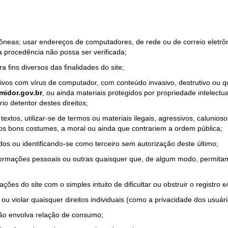
rrôneas; usar endereços de computadores, de rede ou de correio eletr
a procedência não possa ser verificada;
a fins diversos das finalidades do site;
quivos com vírus de computador, com conteúdo invasivo, destrutivo ou
idor.gov.br
, ou ainda materiais protegidos por propriedade intelectu
io detentor destes direitos;
tos, utilizar-se de termos ou materiais ilegais, agressivos, calunioso
 os bons costumes, a moral ou ainda que contrariem a ordem pública;
dos ou identificando-se como terceiro sem autorização deste último;
nformações pessoais ou outras quaisquer que, de algum modo, permitam
ações do site com o simples intuito de dificultar ou obstruir o registr
ou violar quaisquer direitos individuais (como a privacidade dos usuár
não envolva relação de consumo;