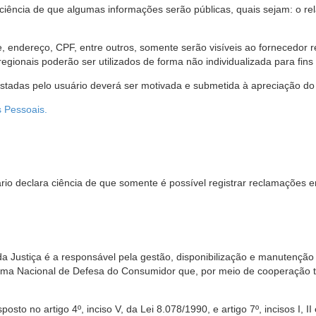
 ciência de que algumas informações serão públicas, quais sejam: o re
me, endereço, CPF, entre outros, somente serão visíveis ao fornecedor
gionais poderão ser utilizados de forma não individualizada para fins e
estadas pelo usuário deverá ser motivada e submetida à apreciação do 
s Pessoais.
io declara ciência de que somente é possível registrar reclamações e
da Justiça é a responsável pela gestão, disponibilização e manutenção
tema Nacional de Defesa do Consumidor que, por meio de cooperação 
sto no artigo 4º, inciso V, da Lei 8.078/1990, e artigo 7º, incisos I, II