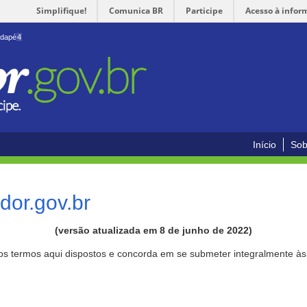
Simplifique!
Comunica BR
Participe
Acesso à infor
odapé
4
Início
Sob
or.gov.br
(versão atualizada em 8 de junho de 2022)
aos termos aqui dispostos e concorda em se submeter integralmente à