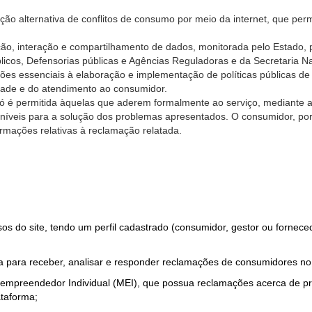
ão alternativa de conflitos de consumo por meio da internet, que perm
ção, interação e compartilhamento de dados, monitorada pelo Estado, 
úblicos, Defensorias públicas e Agências Reguladoras e da Secretaria 
ões essenciais à elaboração e implementação de políticas públicas de
dade e do atendimento ao consumidor.
só é permitida àquelas que aderem formalmente ao serviço, mediante
sponíveis para a solução dos problemas apresentados. O consumidor, po
rmações relativas à reclamação relatada.
rsos do site, tendo um perfil cadastrado (consumidor, gestor ou fornec
 para receber, analisar e responder reclamações de consumidores no
roempreendedor Individual (MEI), que possua reclamações acerca de 
taforma;