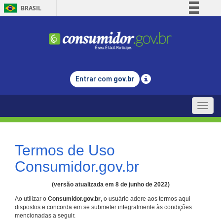
BRASIL
Simplifique!
Comunica BR
Participe
Acesso à informação
Entrar com
gov.br
Legislação
Canais
Toggle
naviga
Termos de Uso
Consumidor.gov.br
(versão atualizada em 8 de junho de 2022)
Ao utilizar o
Consumidor.gov.br
, o usuário adere aos termos aqui
dispostos e concorda em se submeter integralmente às condições
mencionadas a seguir.