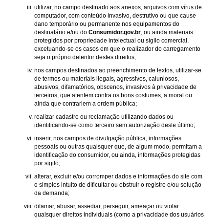
utilizar, no campo destinado aos anexos, arquivos com vírus de
computador, com conteúdo invasivo, destrutivo ou que cause
dano temporário ou permanente nos equipamentos do
destinatário e/ou do
Consumidor.gov.br
, ou ainda materiais
protegidos por propriedade intelectual ou sigilo comercial,
excetuando-se os casos em que o realizador do carregamento
seja o próprio detentor destes direitos;
nos campos destinados ao preenchimento de textos, utilizar-se
de termos ou materiais ilegais, agressivos, caluniosos,
abusivos, difamatórios, obscenos, invasivos à privacidade de
terceiros, que atentem contra os bons costumes, a moral ou
ainda que contrariem a ordem pública;
realizar cadastro ou reclamação utilizando dados ou
identificando-se como terceiro sem autorização deste último;
inserir, nos campos de divulgação pública, informações
pessoais ou outras quaisquer que, de algum modo, permitam a
identificação do consumidor, ou ainda, informações protegidas
por sigilo;
alterar, excluir e/ou corromper dados e informações do site com
o simples intuito de dificultar ou obstruir o registro e/ou solução
da demanda;
difamar, abusar, assediar, perseguir, ameaçar ou violar
quaisquer direitos individuais (como a privacidade dos usuários