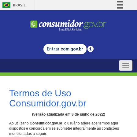
BRASIL
Simplifique!
Comunica BR
Participe
Acesso à informação
Entrar com
gov.br
Legislação
Canais
Toggle
naviga
Termos de Uso
Consumidor.gov.br
(versão atualizada em 8 de junho de 2022)
Ao utilizar o
Consumidor.gov.br
, o usuário adere aos termos aqui
dispostos e concorda em se submeter integralmente às condições
mencionadas a seguir.