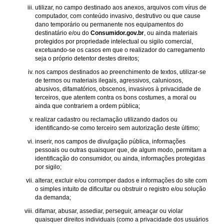
utilizar, no campo destinado aos anexos, arquivos com vírus de
computador, com conteúdo invasivo, destrutivo ou que cause
dano temporário ou permanente nos equipamentos do
destinatário e/ou do
Consumidor.gov.br
, ou ainda materiais
protegidos por propriedade intelectual ou sigilo comercial,
excetuando-se os casos em que o realizador do carregamento
seja o próprio detentor destes direitos;
nos campos destinados ao preenchimento de textos, utilizar-se
de termos ou materiais ilegais, agressivos, caluniosos,
abusivos, difamatórios, obscenos, invasivos à privacidade de
terceiros, que atentem contra os bons costumes, a moral ou
ainda que contrariem a ordem pública;
realizar cadastro ou reclamação utilizando dados ou
identificando-se como terceiro sem autorização deste último;
inserir, nos campos de divulgação pública, informações
pessoais ou outras quaisquer que, de algum modo, permitam a
identificação do consumidor, ou ainda, informações protegidas
por sigilo;
alterar, excluir e/ou corromper dados e informações do site com
o simples intuito de dificultar ou obstruir o registro e/ou solução
da demanda;
difamar, abusar, assediar, perseguir, ameaçar ou violar
quaisquer direitos individuais (como a privacidade dos usuários