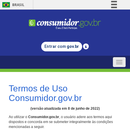
BRASIL
Simplifique!
Comunica BR
Participe
Acesso à informação
Entrar com
gov.br
Legislação
Canais
Toggle
naviga
Termos de Uso
Consumidor.gov.br
(versão atualizada em 8 de junho de 2022)
Ao utilizar o
Consumidor.gov.br
, o usuário adere aos termos aqui
dispostos e concorda em se submeter integralmente às condições
mencionadas a seguir.