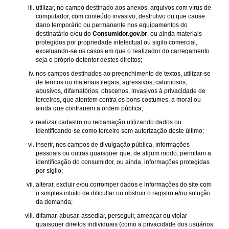
utilizar, no campo destinado aos anexos, arquivos com vírus de
computador, com conteúdo invasivo, destrutivo ou que cause
dano temporário ou permanente nos equipamentos do
destinatário e/ou do
Consumidor.gov.br
, ou ainda materiais
protegidos por propriedade intelectual ou sigilo comercial,
excetuando-se os casos em que o realizador do carregamento
seja o próprio detentor destes direitos;
nos campos destinados ao preenchimento de textos, utilizar-se
de termos ou materiais ilegais, agressivos, caluniosos,
abusivos, difamatórios, obscenos, invasivos à privacidade de
terceiros, que atentem contra os bons costumes, a moral ou
ainda que contrariem a ordem pública;
realizar cadastro ou reclamação utilizando dados ou
identificando-se como terceiro sem autorização deste último;
inserir, nos campos de divulgação pública, informações
pessoais ou outras quaisquer que, de algum modo, permitam a
identificação do consumidor, ou ainda, informações protegidas
por sigilo;
alterar, excluir e/ou corromper dados e informações do site com
o simples intuito de dificultar ou obstruir o registro e/ou solução
da demanda;
difamar, abusar, assediar, perseguir, ameaçar ou violar
quaisquer direitos individuais (como a privacidade dos usuários