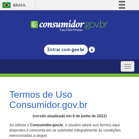
BRASIL
Simplifique!
Comunica BR
Participe
Acesso à informação
Entrar com
gov.br
Legislação
Canais
Toggle
naviga
Termos de Uso
Consumidor.gov.br
(versão atualizada em 8 de junho de 2022)
Ao utilizar o
Consumidor.gov.br
, o usuário adere aos termos aqui
dispostos e concorda em se submeter integralmente às condições
mencionadas a seguir.