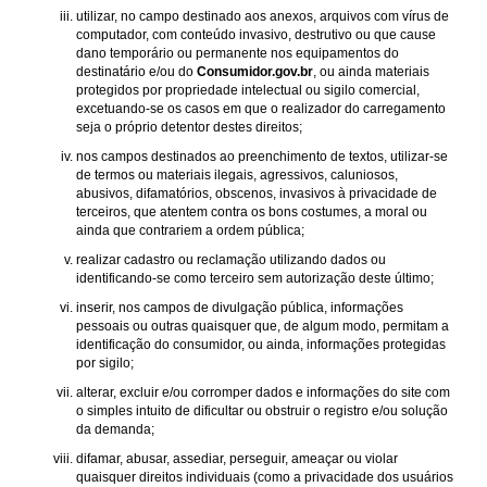
utilizar, no campo destinado aos anexos, arquivos com vírus de
computador, com conteúdo invasivo, destrutivo ou que cause
dano temporário ou permanente nos equipamentos do
destinatário e/ou do
Consumidor.gov.br
, ou ainda materiais
protegidos por propriedade intelectual ou sigilo comercial,
excetuando-se os casos em que o realizador do carregamento
seja o próprio detentor destes direitos;
nos campos destinados ao preenchimento de textos, utilizar-se
de termos ou materiais ilegais, agressivos, caluniosos,
abusivos, difamatórios, obscenos, invasivos à privacidade de
terceiros, que atentem contra os bons costumes, a moral ou
ainda que contrariem a ordem pública;
realizar cadastro ou reclamação utilizando dados ou
identificando-se como terceiro sem autorização deste último;
inserir, nos campos de divulgação pública, informações
pessoais ou outras quaisquer que, de algum modo, permitam a
identificação do consumidor, ou ainda, informações protegidas
por sigilo;
alterar, excluir e/ou corromper dados e informações do site com
o simples intuito de dificultar ou obstruir o registro e/ou solução
da demanda;
difamar, abusar, assediar, perseguir, ameaçar ou violar
quaisquer direitos individuais (como a privacidade dos usuários