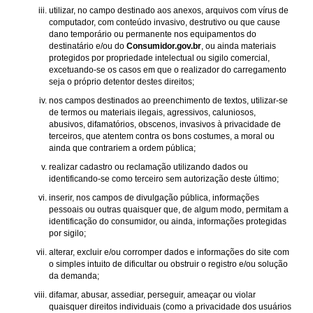
utilizar, no campo destinado aos anexos, arquivos com vírus de
computador, com conteúdo invasivo, destrutivo ou que cause
dano temporário ou permanente nos equipamentos do
destinatário e/ou do
Consumidor.gov.br
, ou ainda materiais
protegidos por propriedade intelectual ou sigilo comercial,
excetuando-se os casos em que o realizador do carregamento
seja o próprio detentor destes direitos;
nos campos destinados ao preenchimento de textos, utilizar-se
de termos ou materiais ilegais, agressivos, caluniosos,
abusivos, difamatórios, obscenos, invasivos à privacidade de
terceiros, que atentem contra os bons costumes, a moral ou
ainda que contrariem a ordem pública;
realizar cadastro ou reclamação utilizando dados ou
identificando-se como terceiro sem autorização deste último;
inserir, nos campos de divulgação pública, informações
pessoais ou outras quaisquer que, de algum modo, permitam a
identificação do consumidor, ou ainda, informações protegidas
por sigilo;
alterar, excluir e/ou corromper dados e informações do site com
o simples intuito de dificultar ou obstruir o registro e/ou solução
da demanda;
difamar, abusar, assediar, perseguir, ameaçar ou violar
quaisquer direitos individuais (como a privacidade dos usuários