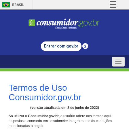
BRASIL
Simplifique!
Comunica BR
Participe
Acesso à informação
Entrar com
gov.br
Legislação
Canais
Toggle
naviga
Termos de Uso
Consumidor.gov.br
(versão atualizada em 8 de junho de 2022)
Ao utilizar o
Consumidor.gov.br
, o usuário adere aos termos aqui
dispostos e concorda em se submeter integralmente às condições
mencionadas a seguir.