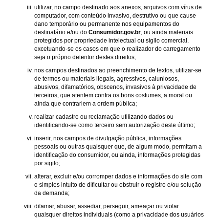
utilizar, no campo destinado aos anexos, arquivos com vírus de
computador, com conteúdo invasivo, destrutivo ou que cause
dano temporário ou permanente nos equipamentos do
destinatário e/ou do
Consumidor.gov.br
, ou ainda materiais
protegidos por propriedade intelectual ou sigilo comercial,
excetuando-se os casos em que o realizador do carregamento
seja o próprio detentor destes direitos;
nos campos destinados ao preenchimento de textos, utilizar-se
de termos ou materiais ilegais, agressivos, caluniosos,
abusivos, difamatórios, obscenos, invasivos à privacidade de
terceiros, que atentem contra os bons costumes, a moral ou
ainda que contrariem a ordem pública;
realizar cadastro ou reclamação utilizando dados ou
identificando-se como terceiro sem autorização deste último;
inserir, nos campos de divulgação pública, informações
pessoais ou outras quaisquer que, de algum modo, permitam a
identificação do consumidor, ou ainda, informações protegidas
por sigilo;
alterar, excluir e/ou corromper dados e informações do site com
o simples intuito de dificultar ou obstruir o registro e/ou solução
da demanda;
difamar, abusar, assediar, perseguir, ameaçar ou violar
quaisquer direitos individuais (como a privacidade dos usuários