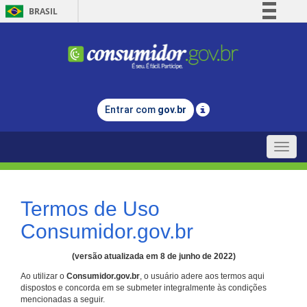
BRASIL
Simplifique!
Comunica BR
Participe
Acesso à informação
Entrar com
gov.br
Legislação
Canais
Toggle
naviga
Termos de Uso
Consumidor.gov.br
(versão atualizada em 8 de junho de 2022)
Ao utilizar o
Consumidor.gov.br
, o usuário adere aos termos aqui
dispostos e concorda em se submeter integralmente às condições
mencionadas a seguir.