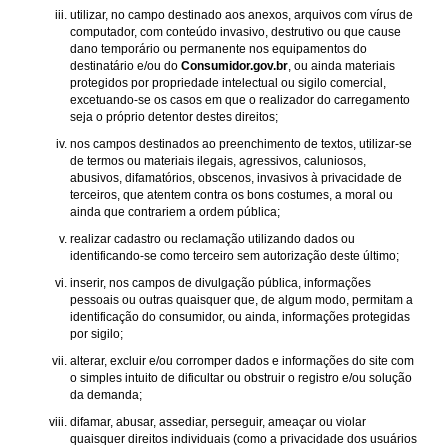
utilizar, no campo destinado aos anexos, arquivos com vírus de
computador, com conteúdo invasivo, destrutivo ou que cause
dano temporário ou permanente nos equipamentos do
destinatário e/ou do
Consumidor.gov.br
, ou ainda materiais
protegidos por propriedade intelectual ou sigilo comercial,
excetuando-se os casos em que o realizador do carregamento
seja o próprio detentor destes direitos;
nos campos destinados ao preenchimento de textos, utilizar-se
de termos ou materiais ilegais, agressivos, caluniosos,
abusivos, difamatórios, obscenos, invasivos à privacidade de
terceiros, que atentem contra os bons costumes, a moral ou
ainda que contrariem a ordem pública;
realizar cadastro ou reclamação utilizando dados ou
identificando-se como terceiro sem autorização deste último;
inserir, nos campos de divulgação pública, informações
pessoais ou outras quaisquer que, de algum modo, permitam a
identificação do consumidor, ou ainda, informações protegidas
por sigilo;
alterar, excluir e/ou corromper dados e informações do site com
o simples intuito de dificultar ou obstruir o registro e/ou solução
da demanda;
difamar, abusar, assediar, perseguir, ameaçar ou violar
quaisquer direitos individuais (como a privacidade dos usuários