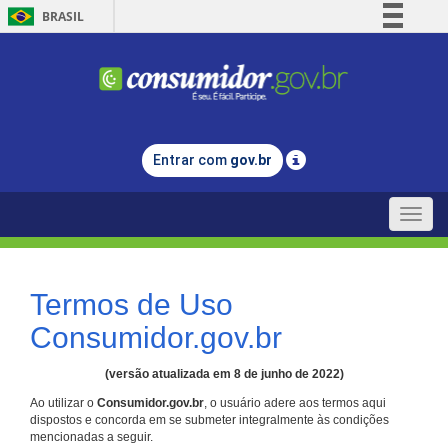
BRASIL
Simplifique!
Comunica BR
Participe
Acesso à informação
Entrar com
gov.br
Legislação
Canais
Toggle
naviga
Termos de Uso
Consumidor.gov.br
(versão atualizada em 8 de junho de 2022)
Ao utilizar o
Consumidor.gov.br
, o usuário adere aos termos aqui
dispostos e concorda em se submeter integralmente às condições
mencionadas a seguir.