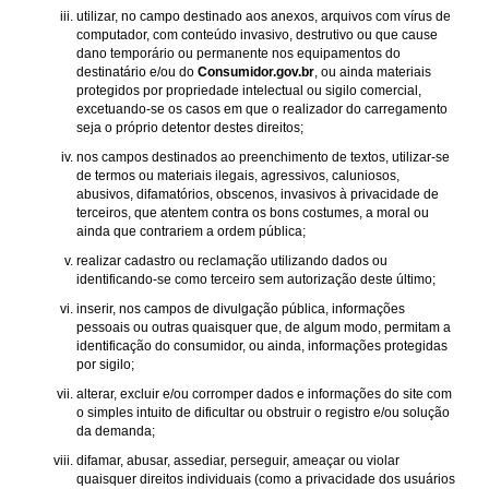
utilizar, no campo destinado aos anexos, arquivos com vírus de
computador, com conteúdo invasivo, destrutivo ou que cause
dano temporário ou permanente nos equipamentos do
destinatário e/ou do
Consumidor.gov.br
, ou ainda materiais
protegidos por propriedade intelectual ou sigilo comercial,
excetuando-se os casos em que o realizador do carregamento
seja o próprio detentor destes direitos;
nos campos destinados ao preenchimento de textos, utilizar-se
de termos ou materiais ilegais, agressivos, caluniosos,
abusivos, difamatórios, obscenos, invasivos à privacidade de
terceiros, que atentem contra os bons costumes, a moral ou
ainda que contrariem a ordem pública;
realizar cadastro ou reclamação utilizando dados ou
identificando-se como terceiro sem autorização deste último;
inserir, nos campos de divulgação pública, informações
pessoais ou outras quaisquer que, de algum modo, permitam a
identificação do consumidor, ou ainda, informações protegidas
por sigilo;
alterar, excluir e/ou corromper dados e informações do site com
o simples intuito de dificultar ou obstruir o registro e/ou solução
da demanda;
difamar, abusar, assediar, perseguir, ameaçar ou violar
quaisquer direitos individuais (como a privacidade dos usuários