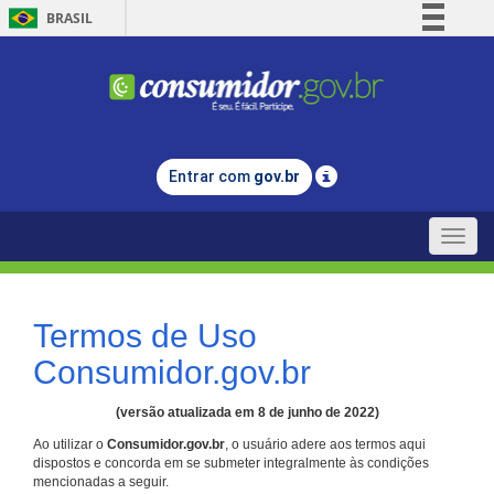
BRASIL
Simplifique!
Comunica BR
Participe
Acesso à informação
Entrar com
gov.br
Legislação
Canais
Toggle
naviga
Termos de Uso
Consumidor.gov.br
(versão atualizada em 8 de junho de 2022)
Ao utilizar o
Consumidor.gov.br
, o usuário adere aos termos aqui
dispostos e concorda em se submeter integralmente às condições
mencionadas a seguir.