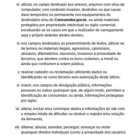
utilizar, no campo destinado aos anexos, arquivos com vírus de
computador, com conteúdo invasivo, destrutivo ou que cause
dano temporário ou permanente nos equipamentos do
destinatário e/ou do
Consumidor.gov.br
, ou ainda materiais
protegidos por propriedade intelectual ou sigilo comercial,
excetuando-se os casos em que o realizador do carregamento
seja o próprio detentor destes direitos;
nos campos destinados ao preenchimento de textos, utilizar-se
de termos ou materiais ilegais, agressivos, caluniosos,
abusivos, difamatórios, obscenos, invasivos à privacidade de
terceiros, que atentem contra os bons costumes, a moral ou
ainda que contrariem a ordem pública;
realizar cadastro ou reclamação utilizando dados ou
identificando-se como terceiro sem autorização deste último;
inserir, nos campos de divulgação pública, informações
pessoais ou outras quaisquer que, de algum modo, permitam a
identificação do consumidor, ou ainda, informações protegidas
por sigilo;
alterar, excluir e/ou corromper dados e informações do site com
o simples intuito de dificultar ou obstruir o registro e/ou solução
da demanda;
difamar, abusar, assediar, perseguir, ameaçar ou violar
quaisquer direitos individuais (como a privacidade dos usuários