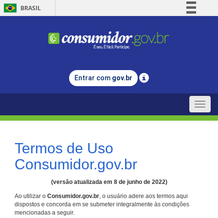
BRASIL
Simplifique!
Comunica BR
Participe
Acesso à informação
Entrar com
gov.br
Legislação
Canais
Toggle
naviga
Termos de Uso
Consumidor.gov.br
(versão atualizada em 8 de junho de 2022)
Ao utilizar o
Consumidor.gov.br
, o usuário adere aos termos aqui
dispostos e concorda em se submeter integralmente às condições
mencionadas a seguir.