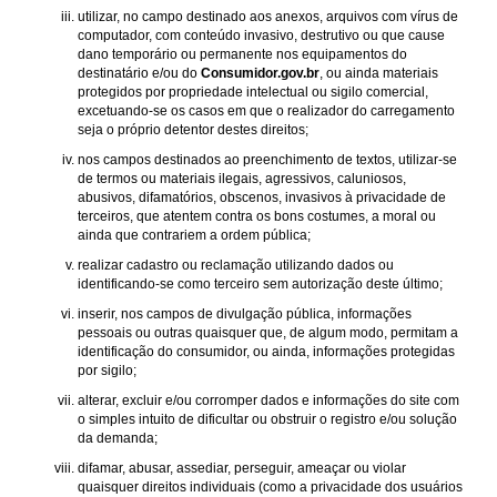
utilizar, no campo destinado aos anexos, arquivos com vírus de
computador, com conteúdo invasivo, destrutivo ou que cause
dano temporário ou permanente nos equipamentos do
destinatário e/ou do
Consumidor.gov.br
, ou ainda materiais
protegidos por propriedade intelectual ou sigilo comercial,
excetuando-se os casos em que o realizador do carregamento
seja o próprio detentor destes direitos;
nos campos destinados ao preenchimento de textos, utilizar-se
de termos ou materiais ilegais, agressivos, caluniosos,
abusivos, difamatórios, obscenos, invasivos à privacidade de
terceiros, que atentem contra os bons costumes, a moral ou
ainda que contrariem a ordem pública;
realizar cadastro ou reclamação utilizando dados ou
identificando-se como terceiro sem autorização deste último;
inserir, nos campos de divulgação pública, informações
pessoais ou outras quaisquer que, de algum modo, permitam a
identificação do consumidor, ou ainda, informações protegidas
por sigilo;
alterar, excluir e/ou corromper dados e informações do site com
o simples intuito de dificultar ou obstruir o registro e/ou solução
da demanda;
difamar, abusar, assediar, perseguir, ameaçar ou violar
quaisquer direitos individuais (como a privacidade dos usuários