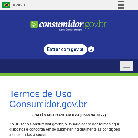
BRASIL
Simplifique!
Comunica BR
Participe
Acesso à informação
Entrar com
gov.br
Legislação
Canais
Toggle
naviga
Termos de Uso
Consumidor.gov.br
(versão atualizada em 8 de junho de 2022)
Ao utilizar o
Consumidor.gov.br
, o usuário adere aos termos aqui
dispostos e concorda em se submeter integralmente às condições
mencionadas a seguir.