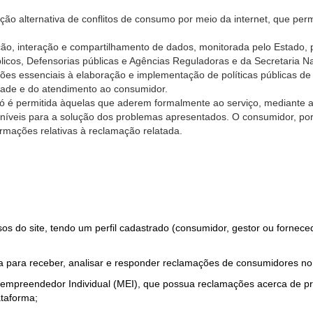
ão alternativa de conflitos de consumo por meio da internet, que perm
ção, interação e compartilhamento de dados, monitorada pelo Estado, 
úblicos, Defensorias públicas e Agências Reguladoras e da Secretaria 
ões essenciais à elaboração e implementação de políticas públicas de
dade e do atendimento ao consumidor.
só é permitida àquelas que aderem formalmente ao serviço, mediante
sponíveis para a solução dos problemas apresentados. O consumidor, po
rmações relativas à reclamação relatada.
rsos do site, tendo um perfil cadastrado (consumidor, gestor ou fornec
 para receber, analisar e responder reclamações de consumidores no
roempreendedor Individual (MEI), que possua reclamações acerca de 
taforma;