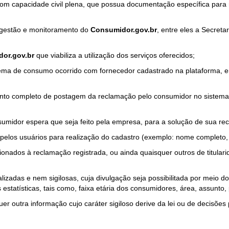
com capacidade civil plena, que possua documentação específica para 
a gestão e monitoramento do
Consumidor.gov.br
, entre eles a Secret
or.gov.br
que viabiliza a utilização dos serviços oferecidos;
ma de consumo ocorrido com fornecedor cadastrado na plataforma, em
to completo de postagem da reclamação pelo consumidor no sistema
sumidor espera que seja feito pela empresa, para a solução de sua re
pelos usuários para realização do cadastro (exemplo: nome completo, t
onados à reclamação registrada, ou ainda quaisquer outros de titularid
lizadas e nem sigilosas, cuja divulgação seja possibilitada por meio do
estatísticas, tais como, faixa etária dos consumidores, área, assunto
r outra informação cujo caráter sigiloso derive da lei ou de decisões p