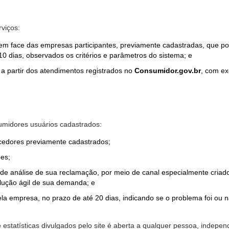
rviços:
em face das empresas participantes, previamente cadastradas, que por
0 dias, observados os critérios e parâmetros do sistema; e
a partir dos atendimentos registrados no
Consumidor.gov.br
, com ex
midores usuários cadastrados:
ecedores previamente cadastrados;
es;
o de análise de sua reclamação, por meio de canal especialmente cr
olução ágil de sua demanda; e
ela empresa, no prazo de até 20 dias, indicando se o problema foi ou n
e estatísticas divulgados pelo site é aberta a qualquer pessoa, indep