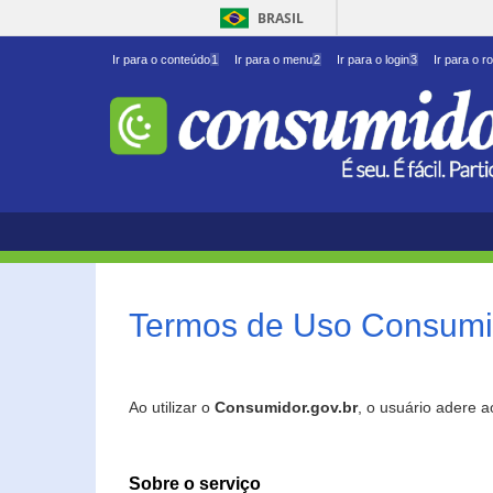
BRASIL
Ir para o conteúdo
1
Ir para o menu
2
Ir para o login
3
Ir para o r
Termos de Uso Consumid
Ao utilizar o
Consumidor.gov.br
, o usuário adere 
Sobre o serviço