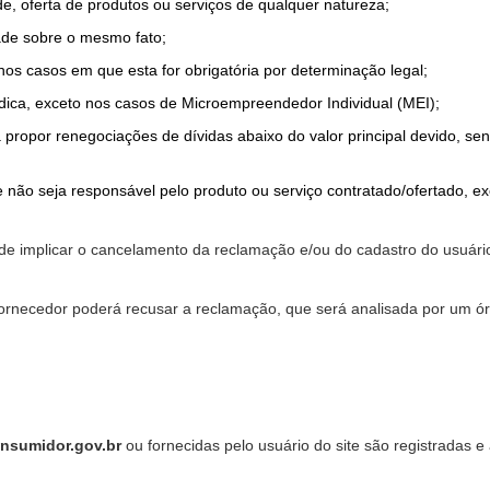
de, oferta de produtos ou serviços de qualquer natureza;
ade sobre o mesmo fato;
 nos casos em que esta for obrigatória por determinação legal;
dica, exceto nos casos de Microempreendedor Individual (MEI);
a propor renegociações de dívidas abaixo do valor principal devido, sen
 não seja responsável pelo produto ou serviço contratado/ofertado, e
pode implicar o cancelamento da reclamação e/ou do cadastro do usu
ornecedor poderá recusar a reclamação, que será analisada por um ór
nsumidor.gov.br
ou fornecidas pelo usuário do site são registradas