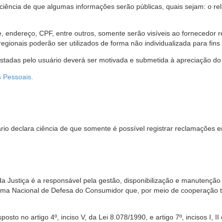
 ciência de que algumas informações serão públicas, quais sejam: o re
me, endereço, CPF, entre outros, somente serão visíveis ao fornecedor
gionais poderão ser utilizados de forma não individualizada para fins e
estadas pelo usuário deverá ser motivada e submetida à apreciação do 
s Pessoais.
io declara ciência de que somente é possível registrar reclamações e
da Justiça é a responsável pela gestão, disponibilização e manutenção
tema Nacional de Defesa do Consumidor que, por meio de cooperação 
sto no artigo 4º, inciso V, da Lei 8.078/1990, e artigo 7º, incisos I, II