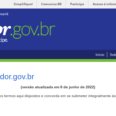
Simplifique!
Comunica BR
Participe
Acesso à infor
odapé
4
Início
Sob
or.gov.br
(versão atualizada em 8 de junho de 2022)
aos termos aqui dispostos e concorda em se submeter integralmente à