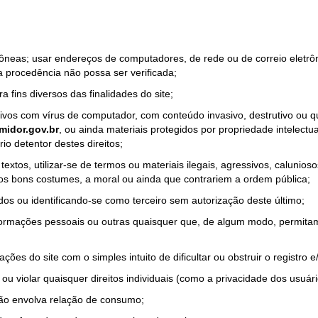
rrôneas; usar endereços de computadores, de rede ou de correio eletr
a procedência não possa ser verificada;
a fins diversos das finalidades do site;
quivos com vírus de computador, com conteúdo invasivo, destrutivo ou
idor.gov.br
, ou ainda materiais protegidos por propriedade intelectu
io detentor destes direitos;
tos, utilizar-se de termos ou materiais ilegais, agressivos, calunioso
 os bons costumes, a moral ou ainda que contrariem a ordem pública;
dos ou identificando-se como terceiro sem autorização deste último;
nformações pessoais ou outras quaisquer que, de algum modo, permitam
ações do site com o simples intuito de dificultar ou obstruir o registr
ou violar quaisquer direitos individuais (como a privacidade dos usuár
não envolva relação de consumo;