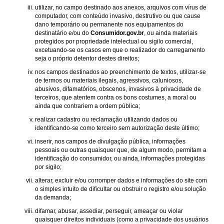
utilizar, no campo destinado aos anexos, arquivos com vírus de
computador, com conteúdo invasivo, destrutivo ou que cause
dano temporário ou permanente nos equipamentos do
destinatário e/ou do
Consumidor.gov.br
, ou ainda materiais
protegidos por propriedade intelectual ou sigilo comercial,
excetuando-se os casos em que o realizador do carregamento
seja o próprio detentor destes direitos;
nos campos destinados ao preenchimento de textos, utilizar-se
de termos ou materiais ilegais, agressivos, caluniosos,
abusivos, difamatórios, obscenos, invasivos à privacidade de
terceiros, que atentem contra os bons costumes, a moral ou
ainda que contrariem a ordem pública;
realizar cadastro ou reclamação utilizando dados ou
identificando-se como terceiro sem autorização deste último;
inserir, nos campos de divulgação pública, informações
pessoais ou outras quaisquer que, de algum modo, permitam a
identificação do consumidor, ou ainda, informações protegidas
por sigilo;
alterar, excluir e/ou corromper dados e informações do site com
o simples intuito de dificultar ou obstruir o registro e/ou solução
da demanda;
difamar, abusar, assediar, perseguir, ameaçar ou violar
quaisquer direitos individuais (como a privacidade dos usuários