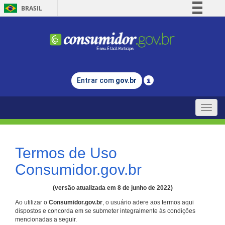
BRASIL
Simplifique!
Comunica BR
Participe
Acesso à informação
Entrar com
gov.br
Legislação
Canais
Toggle
naviga
Termos de Uso
Consumidor.gov.br
(versão atualizada em 8 de junho de 2022)
Ao utilizar o
Consumidor.gov.br
, o usuário adere aos termos aqui
dispostos e concorda em se submeter integralmente às condições
mencionadas a seguir.